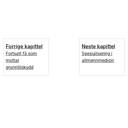
Forrige kapittel
Neste kapittel
Fortsatt få som
Spesialisering i
mottar
allmennmedisin
grunntilskudd