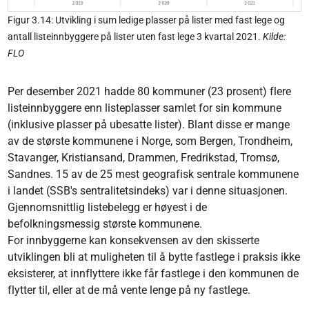
Figur 3.14: Utvikling i sum ledige plasser på lister med fast lege og
antall listeinnbyggere på lister uten fast lege 3 kvartal 2021.
Kilde:
FLO
Per desember 2021 hadde 80 kommuner (23 prosent) flere
listeinnbyggere enn listeplasser samlet for sin kommune
(inklusive plasser på ubesatte lister). Blant disse er mange
av de største kommunene i Norge, som Bergen, Trondheim,
Stavanger, Kristiansand, Drammen, Fredrikstad, Tromsø,
Sandnes. 15 av de 25 mest geografisk sentrale kommunene
i landet (SSB's sentralitetsindeks) var i denne situasjonen.
Gjennomsnittlig listebelegg er høyest i de
befolkningsmessig største kommunene.
For innbyggerne kan konsekvensen av den skisserte
utviklingen bli at muligheten til å bytte fastlege i praksis ikke
eksisterer, at innflyttere ikke får fastlege i den kommunen de
flytter til, eller at de må vente lenge på ny fastlege.