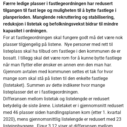
Færre ledige plasser i fastlegeordningen har redusert
tilgangen til fast lege og muligheten til å bytte fastlege i
planperioden. Manglende rekruttering og stabilisering,
reduksjon i listetak og befolkningsvekst bidrar til mindre
kapasitet i ordningen.
For at fastlegeordningen skal fungere godt må det være nok
plasser tilgjengelig på listene. Nye personer med rett til
listeplass skal ha tilbud om fastlege i den kommunen de er
bosatt. I tillegg skal det være rom for å kunne bytte fastlege
når man flytter eller ønsker en annen enn den man har.
Gjennom avtalen med kommunen settes et tak for hvor
mange som skal stå på listen til den enkelte fastlege
(listetaket). Summen av dette indikerer hvor mange
listeplasser det er i fastlegeordningen.
Differansen mellom listetak og listelengde er redusert
betydelig de siste årene. Listetaket er i gjennomsnitt redusert
med 46 plasser siden handlingsplanen kom (etter 1. kvartal
2020), mens gjennomsnittlig listelengde er redusert med 23
listeinnbyggere. Figur 3.12 viser at differansen mellom