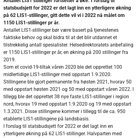
Antallet LIS1 stillinger fortsetter å øke. I forslag til
statsbudsjett for 2022 er det lagt inn en ytterligere økning
på 62 LIS1-stillinger, gitt dette vil vi i 2022 nå målet om
1150 LIS1-stillinger pr år.
Antallet LIS1-stillinger bør være basert på tjenestenes
faktiske behov og skal bidra til at det blir utdannet et
tilstrekkelig antall spesialister. Helsedirektoratets anbefaling
er 1150 LIS1-stillinger pr år, en økning på 200 stillinger fra
2019.
Som et covid-19-tiltak våren 2020 ble det opprettet 100
midlertidige LIS1-stillinger med oppstart 1.9.2020.
Stillingene ble gjort permanente fra høsten 2021, hvorav 50
med oppstart høsten 2021 og 50 med oppstart våren 2022. I
tillegg ble det opprettet 38 nye faste LIS1-stillinger i region
nord, hvorav 19 med oppstart 1.9.2020 og 19 med oppstart
1.3.2021. Disse stillingene kommer i tillegg til de ca. 950
etablerte LIS1-stillingene på landsbasis.
I forslag til statsbudsjett for 2022 er det lagt inn en
ytterligere økning på 62 LIS1-stillinger. Halvparten med