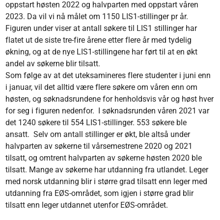
oppstart høsten 2022 og halvparten med oppstart våren
2023. Da vil vi nå målet om 1150 LIS1-stillinger pr år.
Figuren under viser at antall søkere til LIS1 stillinger har
flatet ut de siste tre-fire årene etter flere år med tydelig
økning, og at de nye LIS1-stillingene har ført til at en økt
andel av søkerne blir tilsatt.
Som følge av at det uteksamineres flere studenter i juni enn
i januar, vil det alltid være flere søkere om våren enn om
høsten, og søknadsrundene for henholdsvis vår og høst hver
for seg i figuren nedenfor. I søknadsrunden våren 2021 var
det 1240 søkere til 554 LIS1-stillinger. 553 søkere ble
ansatt. Selv om antall stillinger er økt, ble altså under
halvparten av søkerne til vårsemestrene 2020 og 2021
tilsatt, og omtrent halvparten av søkerne høsten 2020 ble
tilsatt. Mange av søkerne har utdanning fra utlandet. Leger
med norsk utdanning blir i større grad tilsatt enn leger med
utdanning fra EØS-området, som igjen i større grad blir
tilsatt enn leger utdannet utenfor EØS-området.