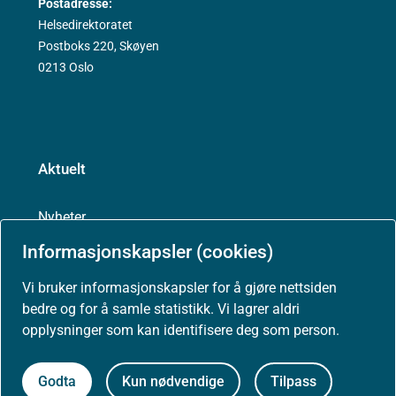
Postadresse:
Helsedirektoratet
Postboks 220, Skøyen
0213 Oslo
Aktuelt
Nyheter
Informasjonskapsler (cookies)
Arrangementer
Vi bruker informasjonskapsler for å gjøre nettsiden
bedre og for å samle statistikk. Vi lagrer aldri
Høringer
opplysninger som kan identifisere deg som person.
Presse
Godta
Kun nødvendige
Tilpass