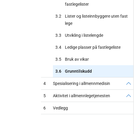
fastlegelister
3.2
Lister og listeinnbyggere uten fast
lege
3.3
Utvikling i listelengde
3.4
Ledige plasser på fastlegeliste
3.5
Bruk av vikar
3.6
Grunntilskudd
4
Spesialisering i allmennmedisin
5
Aktivitet i allmennlegetjenesten
6
Vedlegg