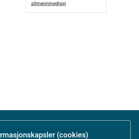
allmennmedisin
Om nettstedet
ormasjonskapsler (cookies)