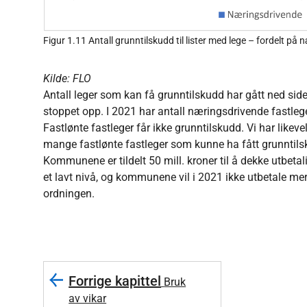
Figur 1.11 Antall grunntilskudd til lister med lege – fordelt p
Kilde: FLO
Antall leger som kan få grunntilskudd har gått ned si
stoppet opp. I 2021 har antall næringsdrivende fastlege
Fastlønte fastleger får ikke grunntilskudd. Vi har likevel
mange fastlønte fastleger som kunne ha fått grunntil
Kommunene er tildelt 50 mill. kroner til å dekke utbetal
et lavt nivå, og kommunene vil i 2021 ikke utbetale mer 
ordningen.
Forrige kapittel
Bruk
av vikar