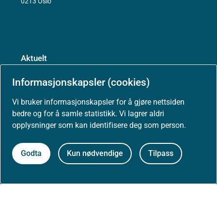
0213 Oslo
Aktuelt
Informasjonskapsler (cookies)
Nyheter
Vi bruker informasjonskapsler for å gjøre nettsiden
bedre og for å samle statistikk. Vi lagrer aldri
Arrangementer
opplysninger som kan identifisere deg som person.
Høringer
Godta
Kun nødvendige
Tilpass
Presse