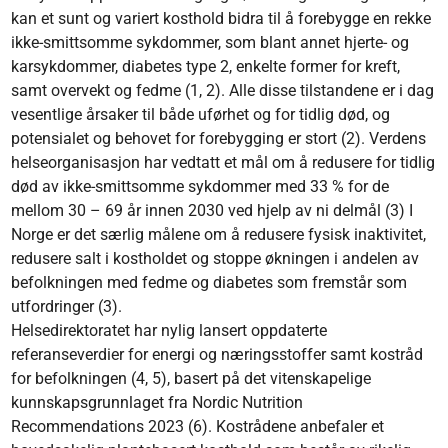
kan et sunt og variert kosthold bidra til å forebygge en rekke
ikke-smittsomme sykdommer, som blant annet hjerte- og
karsykdommer, diabetes type 2, enkelte former for kreft,
samt overvekt og fedme (1, 2). Alle disse tilstandene er i dag
vesentlige årsaker til både uførhet og for tidlig død, og
potensialet og behovet for forebygging er stort (2). Verdens
helseorganisasjon har vedtatt et mål om å redusere for tidlig
død av ikke-smittsomme sykdommer med 33 % for de
mellom 30 – 69 år innen 2030 ved hjelp av ni delmål (3) I
Norge er det særlig målene om å redusere fysisk inaktivitet,
redusere salt i kostholdet og stoppe økningen i andelen av
befolkningen med fedme og diabetes som fremstår som
utfordringer (3).
Helsedirektoratet har nylig lansert oppdaterte
referanseverdier for energi og næringsstoffer samt kostråd
for befolkningen (4, 5), basert på det vitenskapelige
kunnskapsgrunnlaget fra Nordic Nutrition
Recommendations 2023 (6). Kostrådene anbefaler et