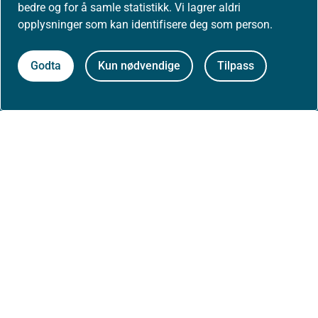
bedre og for å samle statistikk. Vi lagrer aldri
Presse
opplysninger som kan identifisere deg som person.
Godta
Kun nødvendige
Tilpass
Om nettstedet
Personvernerklæring
Tilgjengelighetserklæring (uustatus.no)
Besøksstatistikk og informasjonskapsler
Nyhetsvarsel og abonnement
Åpne data (API)