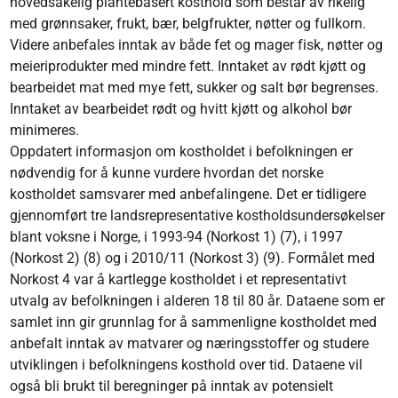
hovedsakelig plantebasert kosthold som består av rikelig
med grønnsaker, frukt, bær, belgfrukter, nøtter og fullkorn.
Videre anbefales inntak av både fet og mager fisk, nøtter og
meieriprodukter med mindre fett. Inntaket av rødt kjøtt og
bearbeidet mat med mye fett, sukker og salt bør begrenses.
Inntaket av bearbeidet rødt og hvitt kjøtt og alkohol bør
minimeres.
Oppdatert informasjon om kostholdet i befolkningen er
nødvendig for å kunne vurdere hvordan det norske
kostholdet samsvarer med anbefalingene. Det er tidligere
gjennomført tre landsrepresentative kostholdsundersøkelser
blant voksne i Norge, i 1993-94 (Norkost 1) (7), i 1997
(Norkost 2) (8) og i 2010/11 (Norkost 3) (9). Formålet med
Norkost 4 var å kartlegge kostholdet i et representativt
utvalg av befolkningen i alderen 18 til 80 år. Dataene som er
samlet inn gir grunnlag for å sammenligne kostholdet med
anbefalt inntak av matvarer og næringsstoffer og studere
utviklingen i befolkningens kosthold over tid. Dataene vil
også bli brukt til beregninger på inntak av potensielt