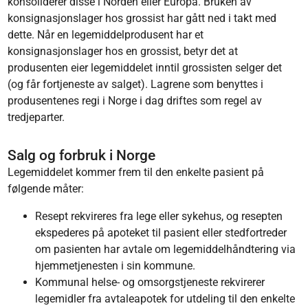
konsoliderer disse i Norden eller Europa. Bruken av
konsignasjonslager hos grossist har gått ned i takt med
dette. Når en legemiddelprodusent har et
konsignasjonslager hos en grossist, betyr det at
produsenten eier legemiddelet inntil grossisten selger det
(og får fortjeneste av salget). Lagrene som benyttes i
produsentenes regi i Norge i dag driftes som regel av
tredjeparter.
Salg og forbruk i Norge
Legemiddelet kommer frem til den enkelte pasient på
følgende måter:
Resept rekvireres fra lege eller sykehus, og resepten
ekspederes på apoteket til pasient eller stedfortreder
om pasienten har avtale om legemiddelhåndtering via
hjemmetjenesten i sin kommune.
Kommunal helse- og omsorgstjeneste rekvirerer
legemidler fra avtaleapotek for utdeling til den enkelte