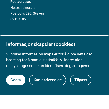
Postadresse:
Helsedirektoratet
Postboks 220, Skøyen
0213 Oslo
Informasjonskapsler (cookies)
Aktuelt
Vi bruker informasjonskapsler for å gjøre nettsiden
bedre og for å samle statistikk. Vi lagrer aldri
Nyheter
opplysninger som kan identifisere deg som person.
Godta
Kun nødvendige
Tilpass
Arrangementer
Høringer