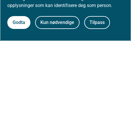
Presse
opplysninger som kan identifisere deg som person.
Godta
Kun nødvendige
Tilpass
Om nettstedet
Personvernerklæring
Tilgjengelighetserklæring (uustatus.no)
Besøksstatistikk og informasjonskapsler
Nyhetsvarsel og abonnement
Åpne data (API)