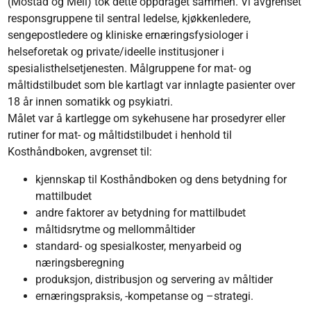
(Mostad og Meli) tok dette oppdraget sammen. Vi avgrenset
responsgruppene til sentral ledelse, kjøkkenledere,
sengepostledere og kliniske ernæringsfysiologer i
helseforetak og private/ideelle institusjoner i
spesialisthelsetjenesten. Målgruppene for mat- og
måltidstilbudet som ble kartlagt var innlagte pasienter over
18 år innen somatikk og psykiatri.
Målet var å kartlegge om sykehusene har prosedyrer eller
rutiner for mat- og måltidstilbudet i henhold til
Kosthåndboken, avgrenset til:
kjennskap til Kosthåndboken og dens betydning for
mattilbudet
andre faktorer av betydning for mattilbudet
måltidsrytme og mellommåltider
standard- og spesialkoster, menyarbeid og
næringsberegning
produksjon, distribusjon og servering av måltider
ernæringspraksis, -kompetanse og –strategi.