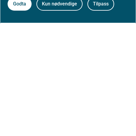
Godta
Kun nødvendige
Tilpass
Om nettstedet
Personvernerklæring
Tilgjengelighetserklæring (uustatus.no)
Besøksstatistikk og informasjonskapsler
Nyhetsvarsel og abonnement
Åpne data (API)