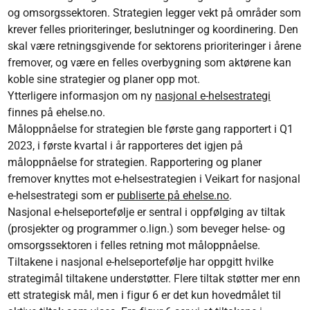
og omsorgssektoren. Strategien legger vekt på områder som
krever felles prioriteringer, beslutninger og koordinering. Den
skal være retningsgivende for sektorens prioriteringer i årene
fremover, og være en felles overbygning som aktørene kan
koble sine strategier og planer opp mot.
Ytterligere informasjon om ny
nasjonal e-helsestrategi
finnes på ehelse.no.
Måloppnåelse for strategien ble første gang rapportert i Q1
2023, i første kvartal i år rapporteres det igjen på
måloppnåelse for strategien. Rapportering og planer
fremover knyttes mot e-helsestrategien i Veikart for nasjonal
e-helsestrategi som er
publiserte på ehelse.no
.
Nasjonal e-helseportefølje er sentral i oppfølging av tiltak
(prosjekter og programmer o.lign.) som beveger helse- og
omsorgssektoren i felles retning mot måloppnåelse.
Tiltakene i nasjonal e-helseportefølje har oppgitt hvilke
strategimål tiltakene understøtter. Flere tiltak støtter mer enn
ett strategisk mål, men i figur 6 er det kun hovedmålet til