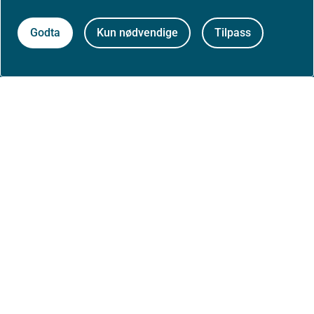
Om nettstedet
Godta
Kun nødvendige
Tilpass
Personvernerklæring
Tilgjengelighetserklæring (uustatus.no)
Besøksstatistikk og informasjonskapsler
Nyhetsvarsel og abonnement
Åpne data (API)
Følg oss: