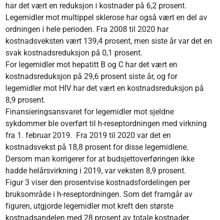
har det vært en reduksjon i kostnader på 6,2 prosent.
Legemidler mot multippel sklerose har også vært en del av
ordningen i hele perioden. Fra 2008 til 2020 har
kostnadsveksten vært 139,4 prosent, men siste år var det en
svak kostnadsreduksjon på 0,1 prosent.
For legemidler mot hepatitt B og C har det vært en
kostnadsreduksjon på 29,6 prosent siste år, og for
legemidler mot HIV har det vært en kostnadsreduksjon på
8,9 prosent.
Finansieringsansvaret for legemidler mot sjeldne
sykdommer ble overført til h-reseptordningen med virkning
fra 1. februar 2019. Fra 2019 til 2020 var det en
kostnadsvekst på 18,8 prosent for disse legemidlene.
Dersom man korrigerer for at budsjettoverføringen ikke
hadde helårsvirkning i 2019, var veksten 8,9 prosent.
Figur 3 viser den prosentvise kostnadsfordelingen per
bruksområde i h-reseptordningen. Som det framgår av
figuren, utgjorde legemidler mot kreft den største
kostnadsandelen med 28 prosent av totale kostnader.