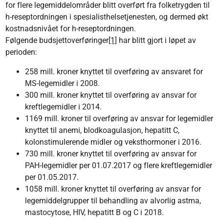
for flere legemiddelområder blitt overført fra folketrygden til
h-reseptordningen i spesialisthelsetjenesten, og dermed økt
kostnadsnivået for h-reseptordningen.
Følgende budsjettoverføringer
[1]
har blitt gjort i løpet av
perioden:
258 mill. kroner knyttet til overføring av ansvaret for
MS-legemidler i 2008.
300 mill. kroner knyttet til overføring av ansvar for
kreftlegemidler i 2014.
1169 mill. kroner til overføring av ansvar for legemidler
knyttet til anemi, blodkoagulasjon, hepatitt C,
kolonstimulerende midler og veksthormoner i 2016.
730 mill. kroner knyttet til overføring av ansvar for
PAH-legemidler per 01.07.2017 og flere kreftlegemidler
per 01.05.2017.
1058 mill. kroner knyttet til overføring av ansvar for
legemiddelgrupper til behandling av alvorlig astma,
mastocytose, HIV, hepatitt B og C i 2018.