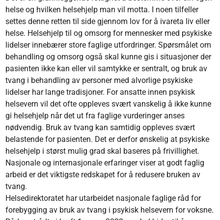
helse og hvilken helsehjelp man vil motta. I noen tilfeller
settes denne retten til side gjennom lov for å ivareta liv eller
helse. Helsehjelp til og omsorg for mennesker med psykiske
lidelser innebærer store faglige utfordringer. Spørsmålet om
behandling og omsorg også skal kunne gis i situasjoner der
pasienten ikke kan eller vil samtykke er sentralt, og bruk av
tvang i behandling av personer med alvorlige psykiske
lidelser har lange tradisjoner. For ansatte innen psykisk
helsevern vil det ofte oppleves svært vanskelig å ikke kunne
gi helsehjelp når det ut fra faglige vurderinger anses
nødvendig. Bruk av tvang kan samtidig oppleves svært
belastende for pasienten. Det er derfor ønskelig at psykiske
helsehjelp i størst mulig grad skal baseres på frivillighet.
Nasjonale og internasjonale erfaringer viser at godt faglig
arbeid er det viktigste redskapet for å redusere bruken av
tvang.
Helsedirektoratet har utarbeidet nasjonale faglige råd for
forebygging av bruk av tvang i psykisk helsevern for voksne.