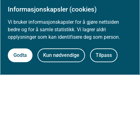
Informasjonskapsler (cookies)
Presse
Vi bruker informasjonskapsler for å gjøre nettsiden
bedre og for å samle statistikk. Vi lagrer aldri
opplysninger som kan identifisere deg som person.
Om nettstedet
Godta
Kun nødvendige
Tilpass
Personvernerklæring
Tilgjengelighetserklæring (uustatus.no)
Besøksstatistikk og informasjonskapsler
Nyhetsvarsel og abonnement
Åpne data (API)