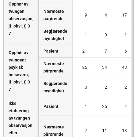
Opphør av
tvungen
Nærmeste
9
4
17
observasjon,
pårørende
jf. phvl. § 3-
Begjærende
7
1
0
1
myndighet
Pasient
21
7
6
Opphør av
tvungent
Nærmeste
psykisk
25
34
43
pårørende
helsevern,
jf. phvl. § 3-
Begjærende
0
2
2
7
myndighet
Ikke
Pasient
1
25
4
etablering
av tvungen
observasjon
Nærmeste
7
11
13
eller
pårørende