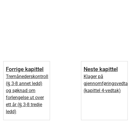
Forrige kapittel
Neste kapittel
Tremånederskontroll
Klager på
(§ 3-8 annet ledd)
gjennomføringsvedtak
og søknad om
(kapittel 4-vedtak)
forlengelse ut over
ett år (§ 3-8 tredje
ledd)