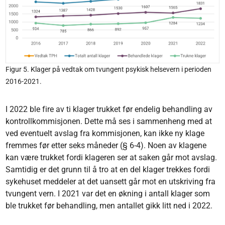
Figur 5. Klager på vedtak om tvungent psykisk helsevern i perioden
2016-2021.
I 2022 ble fire av ti klager trukket før endelig behandling av
kontrollkommisjonen. Dette må ses i sammenheng med at
ved eventuelt avslag fra kommisjonen, kan ikke ny klage
fremmes før etter seks måneder (§ 6-4). Noen av klagene
kan være trukket fordi klageren ser at saken går mot avslag.
Samtidig er det grunn til å tro at en del klager trekkes fordi
sykehuset meddeler at det uansett går mot en utskriving fra
tvungent vern. I 2021 var det en økning i antall klager som
ble trukket før behandling, men antallet gikk litt ned i 2022.