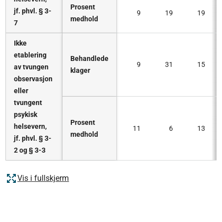
Prosent
jf. phvl. § 3-
9
19
19
medhold
7
Ikke
etablering
Behandlede
9
31
15
av tvungen
klager
observasjon
eller
tvungent
psykisk
Prosent
helsevern,
11
6
13
medhold
jf. phvl. § 3-
2 og § 3-3
Vis i fullskjerm