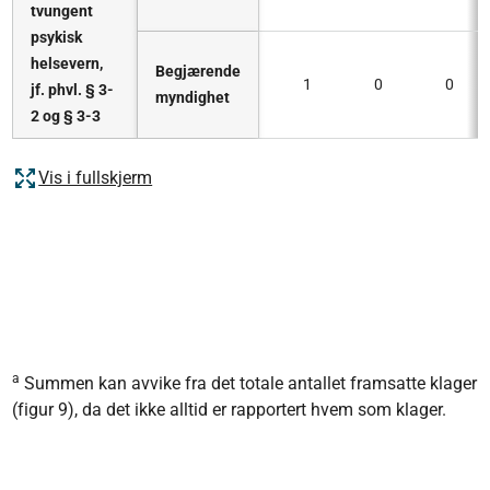
tvungent
psykisk
helsevern,
Begjærende
1
0
0
jf. phvl. § 3-
myndighet
2 og § 3-3
Vis i fullskjerm
a
Summen kan avvike fra det totale antallet framsatte klager
(figur 9), da det ikke alltid er rapportert hvem som klager.