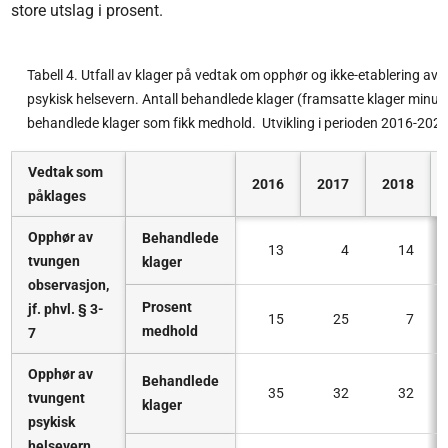
store utslag i prosent.
Tabell 4. Utfall av klager på vedtak om opphør og ikke-etablering a
psykisk helsevern. Antall behandlede klager (framsatte klager minus
behandlede klager som fikk medhold. Utvikling i perioden 2016-2022
Vedtak som
2016
2017
2018
påklages
Opphør av
Behandlede
13
4
14
tvungen
klager
observasjon,
Prosent
jf. phvl. § 3-
15
25
7
medhold
7
Opphør av
Behandlede
35
32
32
tvungent
klager
psykisk
helsevern,