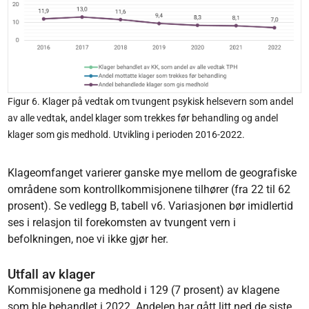
Figur 6. Klager på vedtak om tvungent psykisk helsevern som andel
av alle vedtak, andel klager som trekkes før behandling og andel
klager som gis medhold. Utvikling i perioden 2016-2022.
Klageomfanget varierer ganske mye mellom de geografiske
områdene som kontrollkommisjonene tilhører (fra 22 til 62
prosent). Se vedlegg B, tabell v6. Variasjonen bør imidlertid
ses i relasjon til forekomsten av tvungent vern i
befolkningen, noe vi ikke gjør her.
Utfall av klager
Kommisjonene ga medhold i 129 (7 prosent) av klagene
som ble behandlet i 2022. Andelen har gått litt ned de siste