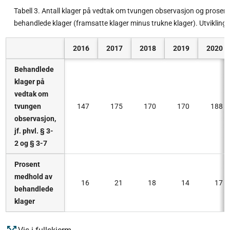
Tabell 3. Antall klager på vedtak om tvungen observasjon og prosen
behandlede klager (framsatte klager minus trukne klager). Utvikling
2016
2017
2018
2019
2020
Behandlede
klager på
vedtak om
tvungen
147
175
170
170
188
observasjon,
jf. phvl. § 3-
2 og § 3-7
Prosent
medhold av
16
21
18
14
17
behandlede
klager