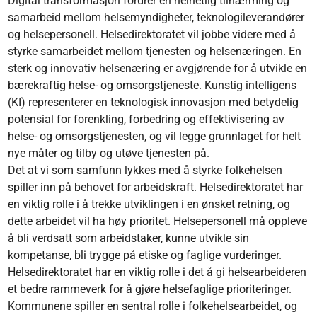
Digital transformasjon fordrer en helhetlig tilnærming og
samarbeid mellom helsemyndigheter, teknologileverandører
og helsepersonell. Helsedirektoratet vil jobbe videre med å
styrke samarbeidet mellom tjenesten og helsenæringen. En
sterk og innovativ helsenæring er avgjørende for å utvikle en
bærekraftig helse- og omsorgstjeneste. Kunstig intelligens
(KI) representerer en teknologisk innovasjon med betydelig
potensial for forenkling, forbedring og effektivisering av
helse- og omsorgstjenesten, og vil legge grunnlaget for helt
nye måter og tilby og utøve tjenesten på.
Det at vi som samfunn lykkes med å styrke folkehelsen
spiller inn på behovet for arbeidskraft. Helsedirektoratet har
en viktig rolle i å trekke utviklingen i en ønsket retning, og
dette arbeidet vil ha høy prioritet. Helsepersonell må oppleve
å bli verdsatt som arbeidstaker, kunne utvikle sin
kompetanse, bli trygge på etiske og faglige vurderinger.
Helsedirektoratet har en viktig rolle i det å gi helsearbeideren
et bedre rammeverk for å gjøre helsefaglige prioriteringer.
Kommunene spiller en sentral rolle i folkehelsearbeidet, og