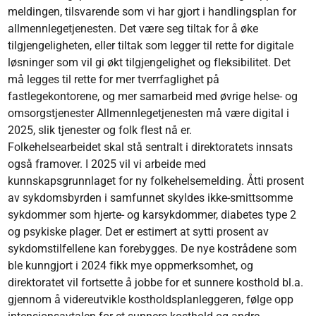
meldingen, tilsvarende som vi har gjort i handlingsplan for
allmennlegetjenesten. Det være seg tiltak for å øke
tilgjengeligheten, eller tiltak som legger til rette for digitale
løsninger som vil gi økt tilgjengelighet og fleksibilitet. Det
må legges til rette for mer tverrfaglighet på
fastlegekontorene, og mer samarbeid med øvrige helse- og
omsorgstjenester Allmennlegetjenesten må være digital i
2025, slik tjenester og folk flest nå er.
Folkehelsearbeidet skal stå sentralt i direktoratets innsats
også framover. I 2025 vil vi arbeide med
kunnskapsgrunnlaget for ny folkehelsemelding. Åtti prosent
av sykdomsbyrden i samfunnet skyldes ikke-smittsomme
sykdommer som hjerte- og karsykdommer, diabetes type 2
og psykiske plager. Det er estimert at sytti prosent av
sykdomstilfellene kan forebygges. De nye kostrådene som
ble kunngjort i 2024 fikk mye oppmerksomhet, og
direktoratet vil fortsette å jobbe for et sunnere kosthold bl.a.
gjennom å videreutvikle kostholdsplanleggeren, følge opp