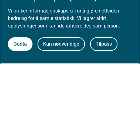
Kontakt oss
Vi bruker informasjonskapsler for å gjøre nettsiden
Postadresse:
bedre og for å samle statistikk. Vi lagrer aldri
Helsedirektoratet
opplysninger som kan identifisere deg som person.
Postboks 220, Skøyen
0213 Oslo
Godta
Kun nødvendige
Tilpass
Aktuelt
Nyheter
Arrangementer