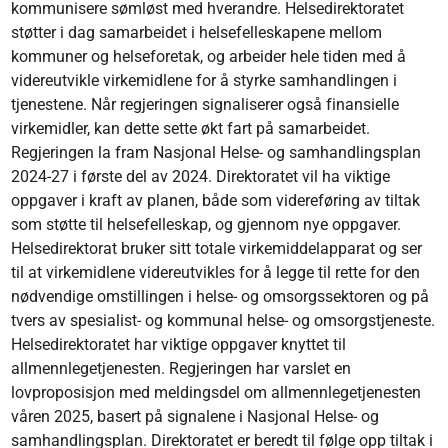
kommunisere sømløst med hverandre. Helsedirektoratet
støtter i dag samarbeidet i helsefelleskapene mellom
kommuner og helseforetak, og arbeider hele tiden med å
videreutvikle virkemidlene for å styrke samhandlingen i
tjenestene. Når regjeringen signaliserer også finansielle
virkemidler, kan dette sette økt fart på samarbeidet.
Regjeringen la fram Nasjonal Helse- og samhandlingsplan
2024-27 i første del av 2024. Direktoratet vil ha viktige
oppgaver i kraft av planen, både som videreføring av tiltak
som støtte til helsefelleskap, og gjennom nye oppgaver.
Helsedirektorat bruker sitt totale virkemiddelapparat og ser
til at virkemidlene videreutvikles for å legge til rette for den
nødvendige omstillingen i helse- og omsorgssektoren og på
tvers av spesialist- og kommunal helse- og omsorgstjeneste.
Helsedirektoratet har viktige oppgaver knyttet til
allmennlegetjenesten. Regjeringen har varslet en
lovproposisjon med meldingsdel om allmennlegetjenesten
våren 2025, basert på signalene i Nasjonal Helse- og
samhandlingsplan. Direktoratet er beredt til følge opp tiltak i