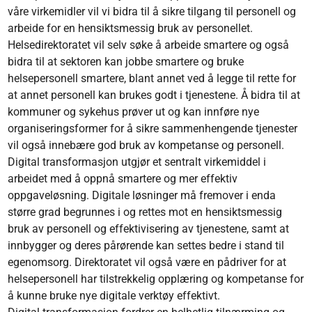
våre virkemidler vil vi bidra til å sikre tilgang til personell og
arbeide for en hensiktsmessig bruk av personellet.
Helsedirektoratet vil selv søke å arbeide smartere og også
bidra til at sektoren kan jobbe smartere og bruke
helsepersonell smartere, blant annet ved å legge til rette for
at annet personell kan brukes godt i tjenestene. Å bidra til at
kommuner og sykehus prøver ut og kan innføre nye
organiseringsformer for å sikre sammenhengende tjenester
vil også innebære god bruk av kompetanse og personell.
Digital transformasjon utgjør et sentralt virkemiddel i
arbeidet med å oppnå smartere og mer effektiv
oppgaveløsning. Digitale løsninger må fremover i enda
større grad begrunnes i og rettes mot en hensiktsmessig
bruk av personell og effektivisering av tjenestene, samt at
innbygger og deres pårørende kan settes bedre i stand til
egenomsorg. Direktoratet vil også være en pådriver for at
helsepersonell har tilstrekkelig opplæring og kompetanse for
å kunne bruke nye digitale verktøy effektivt.