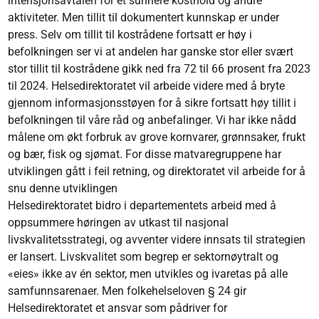
intensjonsavtalen for et sunnere kosthold og andre
aktiviteter. Men tillit til dokumentert kunnskap er under
press. Selv om tillit til kostrådene fortsatt er høy i
befolkningen ser vi at andelen har ganske stor eller svært
stor tillit til kostrådene gikk ned fra 72 til 66 prosent fra 2023
til 2024. Helsedirektoratet vil arbeide videre med å bryte
gjennom informasjonsstøyen for å sikre fortsatt høy tillit i
befolkningen til våre råd og anbefalinger. Vi har ikke nådd
målene om økt forbruk av grove kornvarer, grønnsaker, frukt
og bær, fisk og sjømat. For disse matvaregruppene har
utviklingen gått i feil retning, og direktoratet vil arbeide for å
snu denne utviklingen
Helsedirektoratet bidro i departementets arbeid med å
oppsummere høringen av utkast til nasjonal
livskvalitetsstrategi, og avventer videre innsats til strategien
er lansert. Livskvalitet som begrep er sektornøytralt og
«eies» ikke av én sektor, men utvikles og ivaretas på alle
samfunnsarenaer. Men folkehelseloven § 24 gir
Helsedirektoratet et ansvar som pådriver for