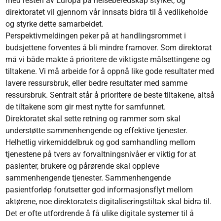
med resten av Europa på helseberedskap styrket, og
direktoratet vil gjennom vår innsats bidra til å vedlikeholde
og styrke dette samarbeidet.
Perspektivmeldingen peker på at handlingsrommet i
budsjettene forventes å bli mindre framover. Som direktorat
må vi både makte å prioritere de viktigste målsettingene og
tiltakene. Vi må arbeide for å oppnå like gode resultater med
lavere ressursbruk, eller bedre resultater med samme
ressursbruk. Sentralt står å prioritere de beste tiltakene, altså
de tiltakene som gir mest nytte for samfunnet.
Direktoratet skal sette retning og rammer som skal
understøtte sammenhengende og effektive tjenester.
Helhetlig virkemiddelbruk og god samhandling mellom
tjenestene på tvers av forvaltningsnivåer er viktig for at
pasienter, brukere og pårørende skal oppleve
sammenhengende tjenester. Sammenhengende
pasientforløp forutsetter god informasjonsflyt mellom
aktørene, noe direktoratets digitaliseringstiltak skal bidra til.
Det er ofte utfordrende å få ulike digitale systemer til å