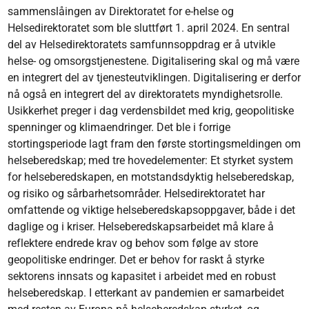
sammenslåingen av Direktoratet for e-helse og
Helsedirektoratet som ble sluttført 1. april 2024. En sentral
del av Helsedirektoratets samfunnsoppdrag er å utvikle
helse- og omsorgstjenestene. Digitalisering skal og må være
en integrert del av tjenesteutviklingen. Digitalisering er derfor
nå også en integrert del av direktoratets myndighetsrolle.
Usikkerhet preger i dag verdensbildet med krig, geopolitiske
spenninger og klimaendringer. Det ble i forrige
stortingsperiode lagt fram den første stortingsmeldingen om
helseberedskap; med tre hovedelementer: Et styrket system
for helseberedskapen, en motstandsdyktig helseberedskap,
og risiko og sårbarhetsområder. Helsedirektoratet har
omfattende og viktige helseberedskapsoppgaver, både i det
daglige og i kriser. Helseberedskapsarbeidet må klare å
reflektere endrede krav og behov som følge av store
geopolitiske endringer. Det er behov for raskt å styrke
sektorens innsats og kapasitet i arbeidet med en robust
helseberedskap. I etterkant av pandemien er samarbeidet