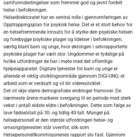
samfunnsbetingelser som fremmer god og jevnt fordelt
helse i befolkningen.
Helsedirektoratet har en sentral rolle i gjennomføringen av
Opptrappingsplan for psykisk helse. Det er et stort behov for
en helsefremmende innsats for å styrke den psykiske helsen
og forebygge psykiske plager og lidelser i befolkningen,
særlig blant barn og unge, hvor økningen i selvrapporterte
psykiske plager har vært stor. Ungdommer er tydelige på
hvilke utfordringer de har i møte med det offentlige
hjelpeapparatet. Digitale tjenester for barn og unge er
allerede et viktig utviklingsområde gjennom DIGI-UNG; et
arbeid som er verdsatt og vil bli videreutviklet.
Det vil skje større demografiske endringer framover. De
nærmeste årene markerer overgang til en periode med sterk
vekst i antall eldste eldre i befolkningen. Dette som følge av
lave fødselstall på 30- og tidlig 40-tall. Mangel på
helsepersonell er den største utfordringen helse- og
omsorgstjenesten står ovenfor, slik som
Helsepersonellkommisjonenes rapport slo fast. Gjennom