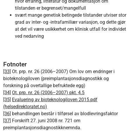
hvor erfaring, litteratur og dokumentasjon om
tilstanden er begrenset/mangelfull
svært mange genetisk betingede tilstander utviser stor
grad av inter- og -intrafamiliær variasjon, og dette gjør
at det vil være usikkerhet om klinisk utfall for individet
ved nedarving
Fotnoter
[33]
Ot. prp. nr. 26 (2006–2007) Om lov om endringer i
bioteknologiloven (preimplantasjonsdiagnostikk og
forskning på overtallige befruktede egg)
[34]
Ot. prp. nr. 26 (2006–2007) pkt. 4.5
[35]
Evaluering av bioteknologiloven 2015.pdf
(helsedirektoratet.no)
[36]
behandlingen består i tilførsel av blodlevringsfaktor
[37]
Forskrift 27. juni 2008 nr. 721 om
preimplantasjonsdiagnostikknemnda.