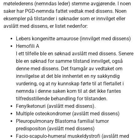
møtelederens (nemndas leder) stemme avgjørende. I noen
saker har PGD-nemnda fattet vedtak med dissens. Noen
eksempler på tilstander i søknader som er innvilget eller
avslått med dissens, er listet nedenfor:
Lebers kongenitte amaurose (innvilget med dissens)
Hemofili A
I ett tilfelle ble en søknad avslått med dissens. Senere
ble en søknad for samme tilstand innvilget, også
denne med dissens. Det framgår av vedtaket om
innvilgelse at det ble innhentet en ny sakkyndig
vurdering, og at ny kunnskap førte til at flertallet i
nemnda i denne saken kom til at det ikke fantes
tilfredsstillende behandling for tilstanden.
Fenylketonuri (avslått med dissens).
Multiple osteokondromer (avslått med dissens)
Pleuropulmonary Blastoma familial tumor
predispositon (avslått med dissens)
Facio-scapulo-humeral muskeldystrofi (avslått med