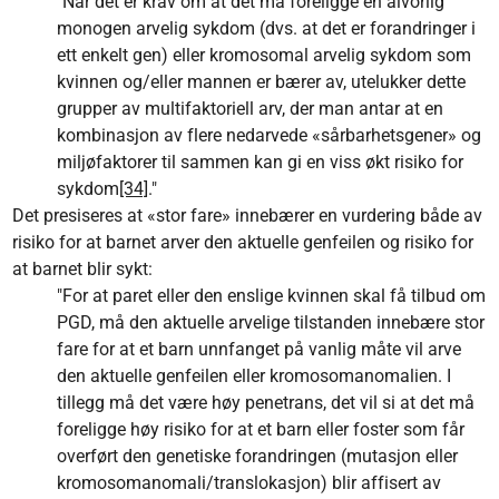
"Når det er krav om at det må foreligge en alvorlig
monogen arvelig sykdom (dvs. at det er forandringer i
ett enkelt gen) eller kromosomal arvelig sykdom som
kvinnen og/eller mannen er bærer av, utelukker dette
grupper av multifaktoriell arv, der man antar at en
kombinasjon av flere nedarvede «sårbarhetsgener» og
miljøfaktorer til sammen kan gi en viss økt risiko for
sykdom
[34]
."
Det presiseres at «stor fare» innebærer en vurdering både av
risiko for at barnet arver den aktuelle genfeilen og risiko for
at barnet blir sykt:
"For at paret eller den enslige kvinnen skal få tilbud om
PGD, må den aktuelle arvelige tilstanden innebære stor
fare for at et barn unnfanget på vanlig måte vil arve
den aktuelle genfeilen eller kromosomanomalien. I
tillegg må det være høy penetrans, det vil si at det må
foreligge høy risiko for at et barn eller foster som får
overført den genetiske forandringen (mutasjon eller
kromosomanomali/translokasjon) blir affisert av