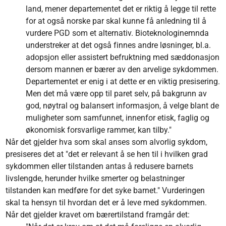
land, mener departementet det er riktig å legge til rette
for at også norske par skal kunne få anledning til å
vurdere PGD som et alternativ. Bioteknologinemnda
understreker at det også finnes andre løsninger, bl.a.
adopsjon eller assistert befruktning med sæddonasjon
dersom mannen er bærer av den arvelige sykdommen.
Departementet er enig i at dette er en viktig presisering.
Men det må være opp til paret selv, på bakgrunn av
god, nøytral og balansert informasjon, å velge blant de
muligheter som samfunnet, innenfor etisk, faglig og
økonomisk forsvarlige rammer, kan tilby."
Når det gjelder hva som skal anses som alvorlig sykdom,
presiseres det at "det er relevant å se hen til i hvilken grad
sykdommen eller tilstanden antas å redusere barnets
livslengde, herunder hvilke smerter og belastninger
tilstanden kan medføre for det syke barnet." Vurderingen
skal ta hensyn til hvordan det er å leve med sykdommen.
Når det gjelder kravet om bærertilstand framgår det: