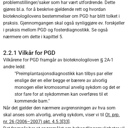
problemstillinger/saker som har vært utfordrende. Dette
gjøres bl.a. for å beskrive gjeldende rett og hvordan
bioteknologilovens bestemmelser om PGD har blitt tolket i
praksis. Gjennomgangen skal også synliggjøre ev. forskjeller
i praksis mellom PGD og fosterdiagnostikk. Se også
nærmere om dette i kapittel 5.
2.2.1 Vilkår for PGD
Vilkårene for PGD framgår av bioteknologiloven § 2A-1
andre ledd:
"Preimplantasjonsdiagnostikk kan tilbys par eller
enslige der en eller begge er bærere av alvorlig
monogen eller kromosomal arvelig sykdom og det er
stor fare for at sykdommen kan overføres til et
kommende barn."
Når det gjelder den nærmere avgrensningen av hva som
skal anses som alvorlig, arvelig sykdom, viser vi til
Ot. prp.
nr. 26 (2006–2007) pkt. 4.5.3
[33]
.