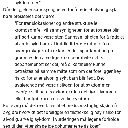
sykdommen".
Når det gjelder sannsynligheten for å føde et alvorlig sykt
barn presiseres det videre:
"For translokasjoner og andre strukturelle
kromosomfeil vil sannsynligheten for at fosteret blir
affisert kunne være stor. Sannsynligheten for å føde et
alvorlig sykt barn vil imidlertid være mindre fordi
svangerskapet oftere kan ende i spontanabort på
grunn av den alvorlige kromosomfeilen. Slik
departementet ser det, må slike tilfeller kunne
betraktes på samme måte som om det foreligger høy
risiko for at et alvorlig sykt barn blir født. Det
avgjørende må være risikoen for at sykdommen
overføres til parets avkom, enten det dør i livmoren
eller blir født med en alvorlig sykdom.
For øvrig må det overlates til et medisinskfaglig skjønn å
avgjøre hvorvidt det foreligger en tilstrekkelig høy risiko for
alvorlig, arvelig sykdom. I vurderingen må legene forholde
seg til den vitenskapelige dokumenterte risikoen".