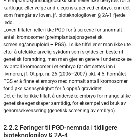
Preimplantasjonsdiagnostikk skal heller ikke benyttes for å
kartlegge eller velge andre egenskaper ved embryo, enn det
som framgår av loven, jf. bioteknologiloven § 2A-1 fjerde
ledd.
Loven tillater heller ikke PGD for å screene for unormalt
antall kromosomer (preimplantasjonsgenetisk
screening/aneuploidi – PGS). I slike tilfeller er man ikke ute
etter å utelukke arvelig sykdom som skyldes en bestemt
genetisk forandring, men man gjør en generell undersøkelse
av antall kromosomer i et embryo før det settes inn i
livmoren, jf. Ot.prp. nr. 26 (2006–2007) pkt. 4.5. Formålet
PGS er å finne et embryo med normalt antall kromosomer
for å øke sannsynlighet for å oppnå graviditet.
Det er heller ikke tillatt å undersøke embryo for mange ulike
genetiske egenskaper samtidig, for eksempel ved bruk av
genomsekvensering (genetisk screening av embryo).
2.2.2 Føringer til PGD-nemnda i tidligere
bioteknologilov § 2A-4