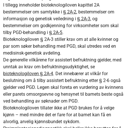
I tillegg inneholder bioteknologiloven kapittel 2A
bestemmelser om samtykke i
§ 2A-2
, bestemmelser om
informasjon og genetisk veiledning i
§ 2A-3
, og
bestemmelser om godkjenning for virksomheter som skal
tilby PGD-behandling i
§ 2A-5
.
Bioteknologiloven § 2A-3 stiller krav om at alle kvinner og
par som søker behandling med PGD, skal utredes ved en
medisinsk-genetisk avdeling.
De generelle vilkårene for assistert befruktning gjelder, med
unntak av krav om befruktningsudyktighet, se
bioteknologiloven § 2A-4
. Det innebærer at vilkår for
beslutning om å tilby assistert befruktning etter § 2-6 også
gjelder ved PGD. Legen skal foreta en vurdering av kvinnens
eller parets omsorgsevne og hensynet til barnets beste også
ved behandling av søknader om PGD.
Bioteknologiloven tillater ikke at PGD brukes for å velge
kjønn – med mindre det er fare for at barnet kan få en
alvorlig, arvelig kjønnsbundet sykdom.