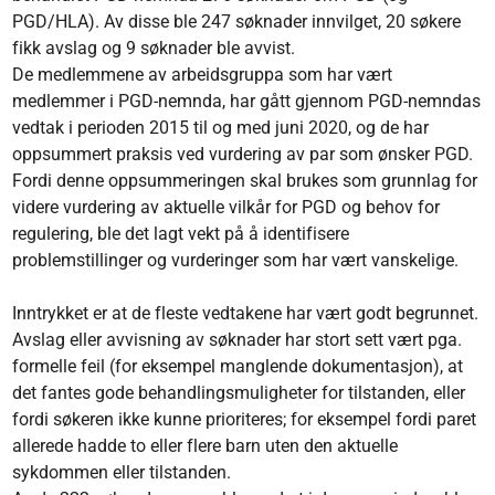
PGD/HLA). Av disse ble 247 søknader innvilget, 20 søkere
fikk avslag og 9 søknader ble avvist.
De medlemmene av arbeidsgruppa som har vært
medlemmer i PGD-nemnda, har gått gjennom PGD-nemndas
vedtak i perioden 2015 til og med juni 2020, og de har
oppsummert praksis ved vurdering av par som ønsker PGD.
Fordi denne oppsummeringen skal brukes som grunnlag for
videre vurdering av aktuelle vilkår for PGD og behov for
regulering, ble det lagt vekt på å identifisere
problemstillinger og vurderinger som har vært vanskelige.
Inntrykket er at de fleste vedtakene har vært godt begrunnet.
Avslag eller avvisning av søknader har stort sett vært pga.
formelle feil (for eksempel manglende dokumentasjon), at
det fantes gode behandlingsmuligheter for tilstanden, eller
fordi søkeren ikke kunne prioriteres; for eksempel fordi paret
allerede hadde to eller flere barn uten den aktuelle
sykdommen eller tilstanden.