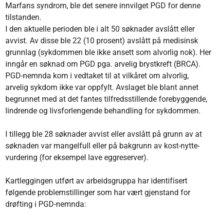
Marfans syndrom, ble det senere innvilget PGD for denne
tilstanden.
I den aktuelle perioden ble i alt 50 søknader avslått eller
avvist. Av disse ble 22 (10 prosent) avslått på medisinsk
grunnlag (sykdommen ble ikke ansett som alvorlig nok). Her
inngår en søknad om PGD pga. arvelig brystkreft (BRCA).
PGD-nemnda kom i vedtaket til at vilkåret om alvorlig,
arvelig sykdom ikke var oppfylt. Avslaget ble blant annet
begrunnet med at det fantes tilfredsstillende forebyggende,
lindrende og livsforlengende behandling for sykdommen.
I tillegg ble 28 søknader avvist eller avslått på grunn av at
søknaden var mangelfull eller på bakgrunn av kost-nytte-
vurdering (for eksempel lave eggreserver).
Kartleggingen utført av arbeidsgruppa har identifisert
følgende problemstillinger som har vært gjenstand for
drøfting i PGD-nemnda: