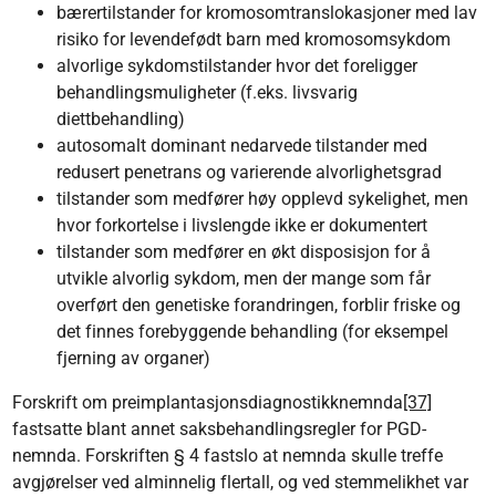
bærertilstander for kromosomtranslokasjoner med lav
risiko for levendefødt barn med kromosomsykdom
alvorlige sykdomstilstander hvor det foreligger
behandlingsmuligheter (f.eks. livsvarig
diettbehandling)
autosomalt dominant nedarvede tilstander med
redusert penetrans og varierende alvorlighetsgrad
tilstander som medfører høy opplevd sykelighet, men
hvor forkortelse i livslengde ikke er dokumentert
tilstander som medfører en økt disposisjon for å
utvikle alvorlig sykdom, men der mange som får
overført den genetiske forandringen, forblir friske og
det finnes forebyggende behandling (for eksempel
fjerning av organer)
Forskrift om preimplantasjonsdiagnostikknemnda
[37]
fastsatte blant annet saksbehandlingsregler for PGD-
nemnda. Forskriften § 4 fastslo at nemnda skulle treffe
avgjørelser ved alminnelig flertall, og ved stemmelikhet var