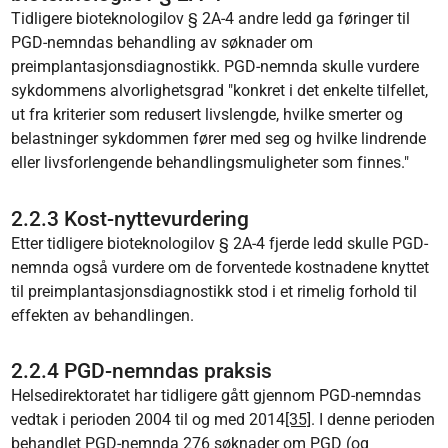
Tidligere bioteknologilov § 2A-4 andre ledd ga føringer til
PGD-nemndas behandling av søknader om
preimplantasjonsdiagnostikk. PGD-nemnda skulle vurdere
sykdommens alvorlighetsgrad "konkret i det enkelte tilfellet,
ut fra kriterier som redusert livslengde, hvilke smerter og
belastninger sykdommen fører med seg og hvilke lindrende
eller livsforlengende behandlingsmuligheter som finnes."
2.2.3 Kost-nyttevurdering
Etter tidligere bioteknologilov § 2A-4 fjerde ledd skulle PGD-
nemnda også vurdere om de forventede kostnadene knyttet
til preimplantasjonsdiagnostikk stod i et rimelig forhold til
effekten av behandlingen.
2.2.4 PGD-nemndas praksis
Helsedirektoratet har tidligere gått gjennom PGD-nemndas
vedtak i perioden 2004 til og med 2014
[35]
. I denne perioden
behandlet PGD-nemnda 276 søknader om PGD (og