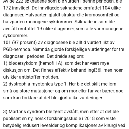
Av de 222 søknadene som ble vurdert i denne perioden, ble
172 innvilget. De innvilgede søknadene omfattet 104 ulike
diagnoser. Halvparten gjaldt strukturelle kromosomfeil og
halvparten monogene sykdommer. Søknadene som ble
avslått omfattet 19 ulike diagnoser, som alle var monogene
sykdommer.
101 (97 prosent) av diagnosene ble alltid vurdert likt av
PGD-nemnda. Nemnda gjorde forskjellige vurderinger for tre
diagnoser i perioden. Det dreide seg om:
1) blødersykdom (hemofili A), som det har vært mye
diskusjon om. Det finnes effektiv behandling
[36]
, men noen
utvikler antistoffer mot den.
2) dystrophia myotonica type 1. Her ble det skilt mellom
små og store mutasjoner og om mor eller far var bærer, noe
som kan forklare at det ble gjort ulike vurderinger.
3) Marfans syndrom ble først avslått, men etter at det ble
publisert en ny, norsk forskningsstudie i 2018 som viste
betydelig redusert levealder og komplikasjoner av kirurgi ved