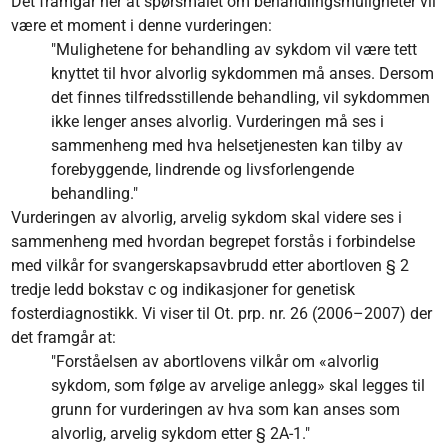
Det framgår her at spørsmålet om behandlingsmuligheter vil
være et moment i denne vurderingen:
"Mulighetene for behandling av sykdom vil være tett
knyttet til hvor alvorlig sykdommen må anses. Dersom
det finnes tilfredsstillende behandling, vil sykdommen
ikke lenger anses alvorlig. Vurderingen må ses i
sammenheng med hva helsetjenesten kan tilby av
forebyggende, lindrende og livsforlengende
behandling."
Vurderingen av alvorlig, arvelig sykdom skal videre ses i
sammenheng med hvordan begrepet forstås i forbindelse
med vilkår for svangerskapsavbrudd etter abortloven § 2
tredje ledd bokstav c og indikasjoner for genetisk
fosterdiagnostikk. Vi viser til Ot. prp. nr. 26 (2006–2007) der
det framgår at:
"Forståelsen av abortlovens vilkår om «alvorlig
sykdom, som følge av arvelige anlegg» skal legges til
grunn for vurderingen av hva som kan anses som
alvorlig, arvelig sykdom etter § 2A-1."