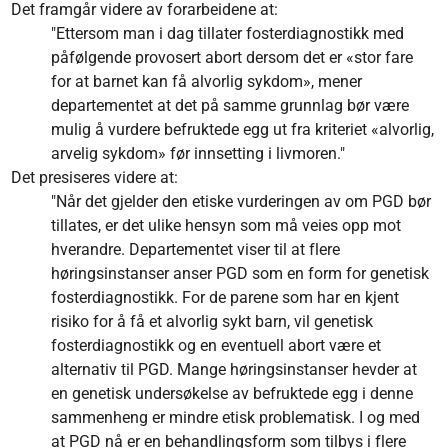
Det framgår videre av forarbeidene at:
"Ettersom man i dag tillater fosterdiagnostikk med
påfølgende provosert abort dersom det er «stor fare
for at barnet kan få alvorlig sykdom», mener
departementet at det på samme grunnlag bør være
mulig å vurdere befruktede egg ut fra kriteriet «alvorlig,
arvelig sykdom» før innsetting i livmoren."
Det presiseres videre at:
"Når det gjelder den etiske vurderingen av om PGD bør
tillates, er det ulike hensyn som må veies opp mot
hverandre. Departementet viser til at flere
høringsinstanser anser PGD som en form for genetisk
fosterdiagnostikk. For de parene som har en kjent
risiko for å få et alvorlig sykt barn, vil genetisk
fosterdiagnostikk og en eventuell abort være et
alternativ til PGD. Mange høringsinstanser hevder at
en genetisk undersøkelse av befruktede egg i denne
sammenheng er mindre etisk problematisk. I og med
at PGD nå er en behandlingsform som tilbys i flere