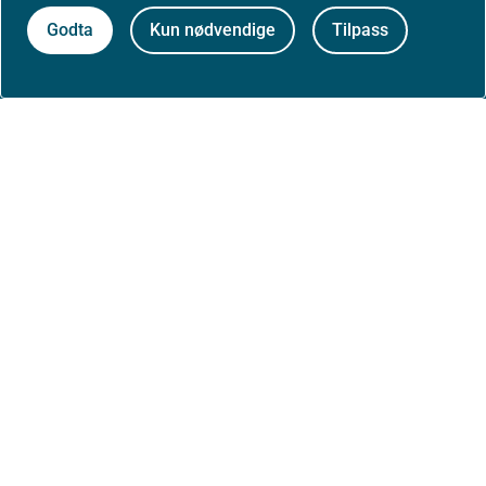
Godta
Kun nødvendige
Tilpass
Om nettstedet
Personvernerklæring
Tilgjengelighetserklæring (uustatus.no)
Besøksstatistikk og informasjonskapsler
Nyhetsvarsel og abonnement
Åpne data (API)