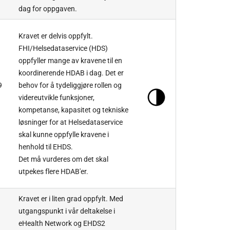
dag for oppgaven.
Kravet er delvis oppfylt.
FHI/Helsedataservice (HDS)
oppfyller mange av kravene til en
koordinerende HDAB i dag. Det er
9
behov for å tydeliggjøre rollen og
videreutvikle funksjoner,
kompetanse, kapasitet og tekniske
løsninger for at Helsedataservice
skal kunne oppfylle kravene i
henhold til EHDS.
Det må vurderes om det skal
utpekes flere HDAB'er.
Kravet er i liten grad oppfylt. Med
utgangspunkt i vår deltakelse i
eHealth Network og EHDS2