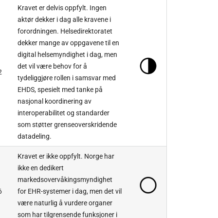
Kravet er delvis oppfylt. Ingen
aktør dekker i dag alle kravene i
forordningen. Helsedirektoratet
dekker mange av oppgavene til en
digital helsemyndighet i dag, men
det vil være behov for å
2
tydeliggjøre rollen i samsvar med
EHDS, spesielt med tanke på
nasjonal koordinering av
interoperabilitet og standarder
som støtter grenseoverskridende
datadeling.
Kravet er ikke oppfylt. Norge har
ikke en dedikert
markedsovervåkingsmyndighet
6
for EHR-systemer i dag, men det vil
være naturlig å vurdere organer
som har tilgrensende funksjoner i