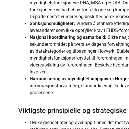
myndighetsfunksjonene DHA, MSA og HDAB. Organ
funksjonene vil ha behov for å tilegne seg komp
Departementet vurderer og beslutter norsk repres
Sanksjonsmuligheter:
Vurdere å etablere ytterli
leverandører som ikke oppfyller krav i EHDS-foro
Nasjonal koordinering og samarbeid:
Sikre nasj
sekundærområdet på tvers av dagens forvaltnings
av datakategorier og tilpasninger i lovverk. Eta
myndighetsfunksjoner knyttet til forordningen, m
videreutvikling av forordningen. Beskrive hvorda
involvert.
Harmonisering av myndighetsoppgaver i Norge
informasjonsforvaltning, standardisering, kodeve
prosessene.
Viktigste prinsipielle og strategisk
Hvilke grenseflater og overlapp finnes det mot t