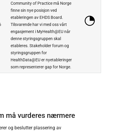
Community of Practice må Norge
finne sin nye posisjon ved
etableringen av EHDS Board.
6
Tilsvarende har vi med oss vårt
engasjement i MyHealth@EU når
denne styringsgruppen skal
etableres. Stakeholder forum og
styringsgruppen for
HealthData@EU er nyetableringer
som representerer gap for Norge.
som må vurderes nærmere
rer og beslutter plassering av