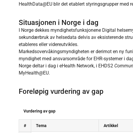
HealthData@EU blir det etablert styringsgrupper med re
Situasjonen i Norge i dag
I Norge dekkes myndighetsfunksjonene Digital helsemy
sekundærbruk av helsedata delvis av eksisterende str
etableres eller videreutvikles.
Markedsovervåkingsmyndigheten er derimot en ny funk
myndighet med ansvarsområde for EHR-systemer i da
Norge deltar i dag i eHealth Network, i EHDS2
Communit
MyHealth@EU.
Foreløpig vurdering av gap
Vurdering av gap
#
Tema
Artikkel