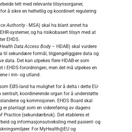
rbeide tett med relevante tilsynsorganer,
 for å sikre en helhetlig og koordinert regulering
ce Authority
- MSA) skal ha blant annet ha
EHR-systemer, og ha risikobasert tilsyn med at
tter EHDS.
(Health Data Access Body
– HDAB) skal vurdere
a til sekundære formål, tilgjengeliggjøre data og
tive data. Det kan utpekes flere HDAB-er som
et i EHDS-forordningen, men det må utpekes en
ne i inn- og utland.
 som EØS-land ha mulighet for å delta i dette EU-
entralt, koordinerende organ for å understøtte
slandene og kommisjonen. EHDS Board skal
g er planlagt som en videreføring av dagens
Practice (sekundærbruk). Det etableres et
arbeid og informasjonsutveksling med pasient- og
forskningsmiljøer. For MyHealth@EU og