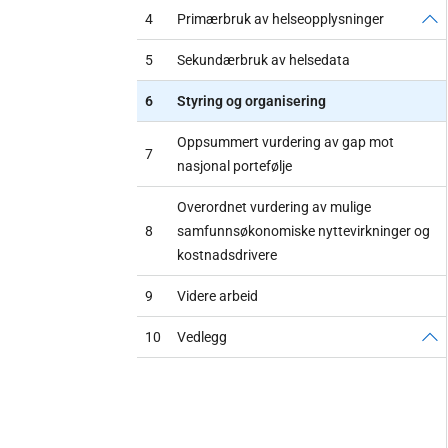
4
Primærbruk av helseopplysninger
5
Sekundærbruk av helsedata
6
Styring og organisering
Oppsummert vurdering av gap mot
7
nasjonal portefølje
Overordnet vurdering av mulige
8
samfunnsøkonomiske nyttevirkninger og
kostnadsdrivere
9
Videre arbeid
10
Vedlegg