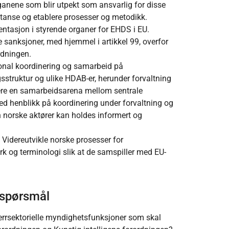
ene som blir utpekt som ansvarlig for disse
etanse og etablere prosesser og metodikk.
entasjon i styrende organer for EHDS i EU.
ge sanksjoner, med hjemmel i artikkel 99, overfor
rdningen.
onal koordinering og samarbeid på
struktur og ulike HDAB-er, herunder forvaltning
blere en samarbeidsarena mellom sentrale
ed henblikk på koordinering under forvaltning og
n norske aktører kan holdes informert og
:
Videreutvikle norske prosesser for
rk og terminologi slik at de samspiller med EU-
e spørsmål
verrsektorielle myndighetsfunksjoner som skal