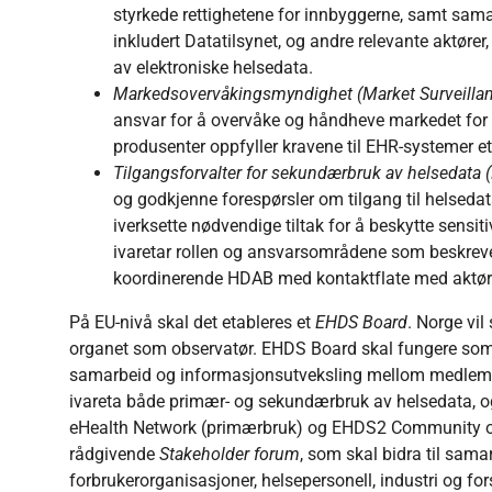
styrkede rettighetene for innbyggerne, samt sama
inkludert Datatilsynet, og andre relevante aktører,
av elektroniske helsedata.
Markedsovervåkingsmyndighet (Market Surveillan
ansvar for å overvåke og håndheve markedet for 
produsenter oppfyller kravene til EHR-systemer e
Tilgangsforvalter for sekundærbruk av helsedata 
og godkjenne forespørsler om tilgang til helsedat
iverksette nødvendige tiltak for å beskytte sensi
ivaretar rollen og ansvarsområdene som beskrev
koordinerende HDAB med kontaktflate med aktøre
På EU-nivå skal det etableres et
EHDS Board
. Norge vil
organet som observatør. EHDS Board skal fungere som s
samarbeid og informasjonsutveksling mellom medlem
ivareta både primær- og sekundærbruk av helsedata, o
eHealth Network (primærbruk) og EHDS2 Community of 
rådgivende
Stakeholder forum
, som skal bidra til sam
forbrukerorganisasjoner, helsepersonell, industri og 