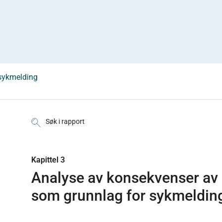
 sykmelding
Søk i rapport
Kapittel 3
Analyse av konsekvenser av 
som grunnlag for sykmeldin