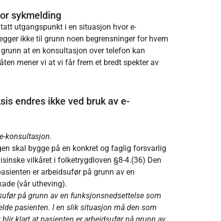
for sykmelding
 tatt utgangspunkt i en situasjon hvor e-
legger ikke til grunn noen begrensninger for hvem
l grunn at en konsultasjon over telefon kan
n mener vi at vi får frem et bredt spekter av
sis endres ikke ved bruk av e-
e-konsultasjon.
en skal bygge på en konkret og faglig forsvarlig
sinske vilkåret i folketrygdloven §8-4.(36) Den
sienten er arbeidsufør på grunn av en
ade (vår utheving).
idsufør på grunn av en funksjonsnedsettelse som
elde pasienten. I en slik situasjon må den som
blir klart at pasienten er arbeidsufør på grunn av