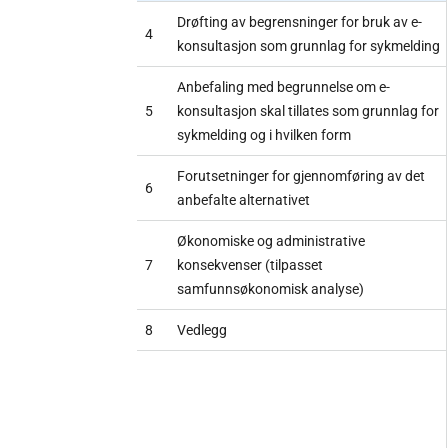
Drøfting av begrensninger for bruk av e-
4
konsultasjon som grunnlag for sykmelding
Anbefaling med begrunnelse om e-
5
konsultasjon skal tillates som grunnlag for
sykmelding og i hvilken form
Forutsetninger for gjennomføring av det
6
anbefalte alternativet
Økonomiske og administrative
7
konsekvenser (tilpasset
samfunnsøkonomisk analyse)
8
Vedlegg