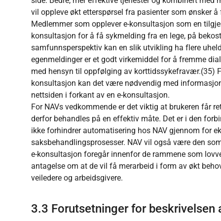
side. Bedre, mer effektive tjenester og kombinert med me
vil oppleve økt etterspørsel fra pasienter som ønsker å 
Medlemmer som opplever e-konsultasjon som en tilgjenge
konsultasjon for å få sykmelding fra en lege, på bekos
samfunnsperspektiv kan en slik utvikling ha flere uheld
egenmeldinger er et godt virkemiddel for å fremme dia
med hensyn til oppfølging av korttidssykefravær.(35)
konsultasjon kan det være nødvendig med informasjonst
nettsiden i forkant av en e-konsultasjon.
For NAVs vedkommende er det viktig at brukeren får ret
derfor behandles på en effektiv måte. Det er i den forb
ikke forhindrer automatisering hos NAV gjennom for e
saksbehandlingsprosesser. NAV vil også være den som e
e-konsultasjon foregår innenfor de rammene som lovverk
antagelse om at de vil få merarbeid i form av økt behov 
veiledere og arbeidsgivere.
3.3 Forutsetninger for beskrivelsen