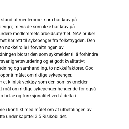
forstand at medlemmer som har krav på
penger, mens de som ikke har krav på
vurdere medlemmets arbeidsuførhet. NAV bruker
 har rett til sykepenger fra folketrygden. Den
en nøkkelrolle i forvaltningen av
ingen bidrar den som sykmelder til å forhindre
rsvarlighetsvurdering og et godt kvalitativt
ledning og samhandling, to nøkkelfaktorer. God
 å oppnå målet om riktige sykepenger.
r et klinisk verktøy som den som sykmelder
s. Et mål om riktige sykepenger henger derfor også
else og funksjonalitet ved å delta i
me i konflikt med målet om at utbetalingen av
te under kapittel 3.5 Risikobildet.