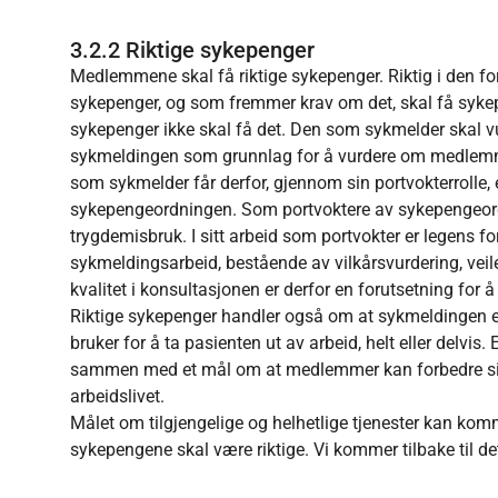
3.2.2 Riktige sykepenger
Medlemmene skal få riktige sykepenger. Riktig i den 
sykepenger, og som fremmer krav om det, skal få syke
sykepenger ikke skal få det. Den som sykmelder skal 
sykmeldingen som grunnlag for å vurdere om medlemmet
som sykmelder får derfor, gjennom sin portvokterrolle, 
sykepengeordningen. Som portvoktere av sykepengeordn
trygdemisbruk. I sitt arbeid som portvokter er legens fo
sykmeldingsarbeid, bestående av vilkårsvurdering, vei
kvalitet i konsultasjonen er derfor en forutsetning for
Riktige sykepenger handler også om at sykmeldingen e
bruker for å ta pasienten ut av arbeid, helt eller delvi
sammen med et mål om at medlemmer kan forbedre sin h
arbeidslivet.
Målet om tilgjengelige og helhetlige tjenester kan kom
sykepengene skal være riktige. Vi kommer tilbake til det