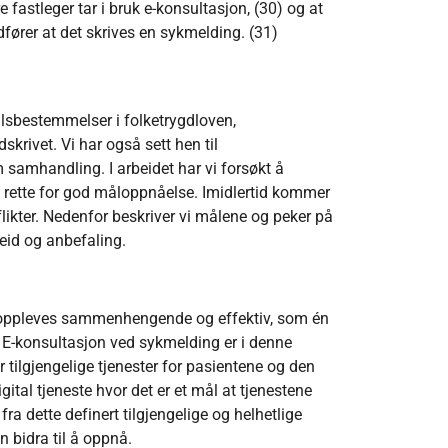
 fastleger tar i bruk e-konsultasjon, (30) og at
ører at det skrives en sykmelding. (31)
ålsbestemmelser i folketrygdloven,
skrivet. Vi har også sett hen til
m samhandling. I arbeidet har vi forsøkt å
il rette for god måloppnåelse. Imidlertid kommer
likter. Nedenfor beskriver vi målene og peker på
eid og anbefaling.
l oppleves sammenhengende og effektiv, som én
t). E-konsultasjon ved sykmelding er i denne
ilgjengelige tjenester for pasientene og den
ital tjeneste hvor det er et mål at tjenestene
fra dette definert tilgjengelige og helhetlige
 bidra til å oppnå.