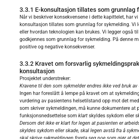
3.3.1 E-konsultasjon tillates som grunnlag 
Når vi beskriver konsekvensene i dette kapittelet, har vi
konsultasjon tillates som grunnlag for sykmelding. Vi 
eller hvordan teknologien kan brukes. Vi legger også ti
godkjennes som grunnlag for sykmelding. På denne måte
positive og negative konsekvenser.
3.3.2 Kravet om forsvarlig sykmeldingsprak
konsultasjon
Prosjektet understreker:
Kravene til den som sykmelder endres ikke ved bruk av 
Ingen har foreslått å lempe på kravet om at sykmelding
vurdering av pasientens helsetilstand opp mot det medi
som skriver sykmeldingen, må kunne dokumentere at pa
funksjonsnedsettelse som
klart
skyldes sykdom eller sk
Dersom det ikke er klart for legen at pasienten er arbe
skyldes sykdom eller skade, skal legen avstå fra å sykm
skal skrive sykmeldingen foreta seg noe som gjør at det 