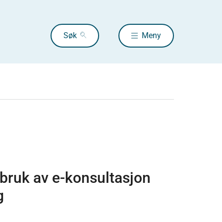
Søk
Meny
bruk av e-konsultasjon
g