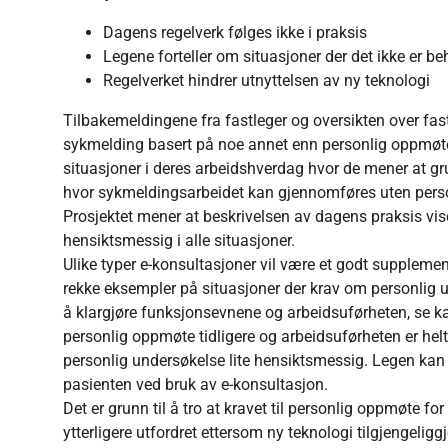
Dagens regelverk følges ikke i praksis
Legene forteller om situasjoner der det ikke er b
Regelverket hindrer utnyttelsen av ny teknologi
Tilbakemeldingene fra fastleger og oversikten over fast
sykmelding basert på noe annet enn personlig oppmøte 
situasjoner i deres arbeidshverdag hvor de mener at gr
hvor sykmeldingsarbeidet kan gjennomføres uten pers
Prosjektet mener at beskrivelsen av dagens praksis viser
hensiktsmessig i alle situasjoner.
Ulike typer e-konsultasjoner vil være et godt supplemen
rekke eksempler på situasjoner der krav om personlig u
å klargjøre funksjonsevnene og arbeidsuførheten, se ka
personlig oppmøte tidligere og arbeidsuførheten er helt 
personlig undersøkelse lite hensiktsmessig. Legen kan
pasienten ved bruk av e-konsultasjon.
Det er grunn til å tro at kravet til personlig oppmøte fo
ytterligere utfordret ettersom ny teknologi tilgjengeliggj