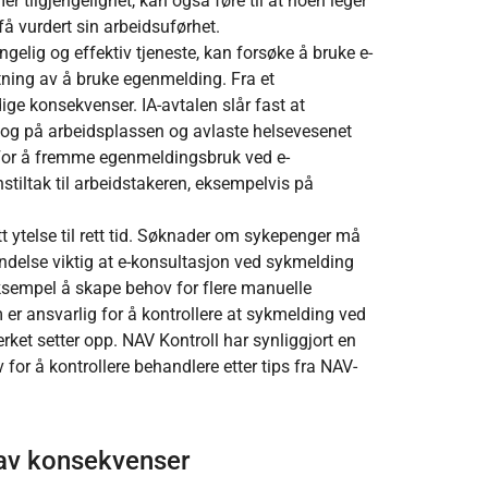
r tilgjengelighet, kan også føre til at noen leger
få vurdert sin arbeidsuførhet.
lig og effektiv tjeneste, kan forsøke å bruke e-
tning av å bruke egenmelding. Fra et
ige konsekvenser. IA-avtalen slår fast at
log på arbeidsplassen og avlaste helsevesenet
 For å fremme egenmeldingsbruk ved e-
iltak til arbeidstakeren, eksempelvis på
t ytelse til rett tid. Søknader om sykepenger må
indelse viktig at e-konsultasjon ved sykmelding
ksempel å skape behov for flere manuelle
r ansvarlig for å kontrollere at sykmelding ved
et setter opp. NAV Kontroll har synliggjort en
for å kontrollere behandlere etter tips fra NAV-
 av konsekvenser