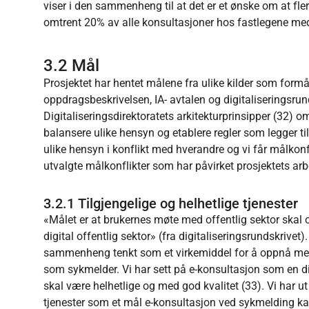
viser i den sammenheng til at det er et ønske om at flere
omtrent 20% av alle konsultasjoner hos fastlegene medf
3.2 Mål
Prosjektet har hentet målene fra ulike kilder som form
oppdragsbeskrivelsen, IA- avtalen og digitaliseringsrund
Digitaliseringsdirektoratets arkitekturprinsipper (32) o
balansere ulike hensyn og etablere regler som legger t
ulike hensyn i konflikt med hverandre og vi får målkonf
utvalgte målkonflikter som har påvirket prosjektets arb
3.2.1 Tilgjengelige og helhetlige tjenester
«Målet er at brukernes møte med offentlig sektor ska
digital offentlig sektor» (fra digitaliseringsrundskrive
sammenheng tenkt som et virkemiddel for å oppnå mer t
som sykmelder. Vi har sett på e-konsultasjon som en dig
skal være helhetlige og med god kvalitet (33). Vi har ut 
tjenester som et mål e-konsultasjon ved sykmelding kan