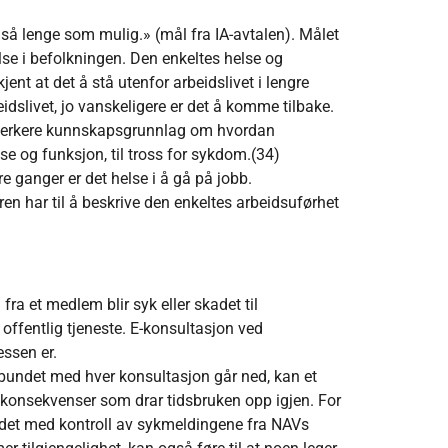
 lenge som mulig.» (mål fra IA-avtalen). Målet
else i befolkningen. Den enkeltes helse og
ent at det å stå utenfor arbeidslivet i lengre
eidslivet, jo vanskeligere er det å komme tilbake.
sterkere kunnskapsgrunnlag om hvordan
se og funksjon, til tross for sykdom.(34)
e ganger er det helse i å gå på jobb.
en har til å beskrive den enkeltes arbeidsuførhet
fra et medlem blir syk eller skadet til
offentlig tjeneste. E-konsultasjon ved
ssen er.
bundet med hver konsultasjon går ned, kan et
e konsekvenser som drar tidsbruken opp igjen. For
et med kontroll av sykmeldingene fra NAVs