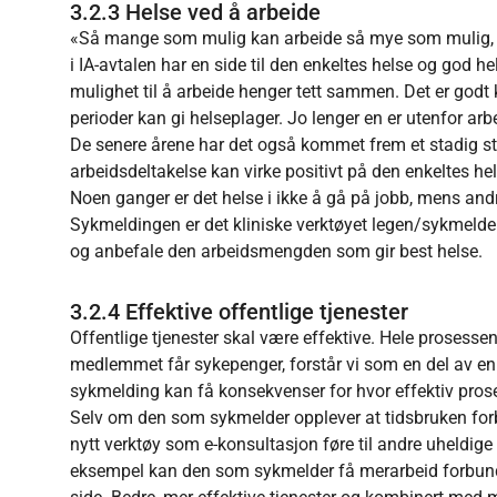
3.2.3 Helse ved å arbeide
«Så mange som mulig kan arbeide så mye som mulig, så
i IA-avtalen har en side til den enkeltes helse og god h
mulighet til å arbeide henger tett sammen. Det er godt kj
perioder kan gi helseplager. Jo lenger en er utenfor arb
De senere årene har det også kommet frem et stadig 
arbeidsdeltakelse kan virke positivt på den enkeltes hel
Noen ganger er det helse i ikke å gå på jobb, mens andr
Sykmeldingen er det kliniske verktøyet legen/sykmelder
og anbefale den arbeidsmengden som gir best helse.
3.2.4 Effektive offentlige tjenester
Offentlige tjenester skal være effektive. Hele prosessen 
medlemmet får sykepenger, forstår vi som en del av en 
sykmelding kan få konsekvenser for hvor effektiv prose
Selv om den som sykmelder opplever at tidsbruken for
nytt verktøy som e-konsultasjon føre til andre uheldig
eksempel kan den som sykmelder få merarbeid forbund