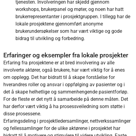
tjenesten. Involveringen har skjedd gjennom
workshops, brukerpanel og møter, og noen har hatt
brukerrepresentanter i prosjektgruppen. I tillegg har de
lokale prosjektene gjennomført anonyme
brukerundersøkelser som har vært viktige og gode
bidrag til utvikling og forbedring.
Erfaringer og eksempler fra lokale prosjekter
Erfaring fra prosjektene er at bred involvering av alle
involverte aktører, også brukere, har vært viktig for å enes
om opplegg. Det har bidratt til å skape forståelse for
hverandres roller og ansvar i oppfølging av pasienter og i
det å skape helhetlige og sammenhengende pasientforløp.
For de fleste er det nytt å samarbeide på denne måten. Det
har derfor vært viktig å ha prosessveiledning som støtte i
disse prosessene.
Erfaringsdeling i prosjektledersamlinger, nettverkssamlinger
og fellessamlinger for de ulike aktørene i prosjektet har
bidratt til å motivere og stimulere til videre utvikling. Faste