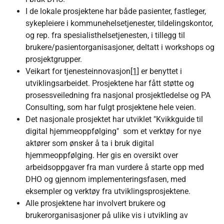
I de lokale prosjektene har både pasienter, fastleger,
sykepleiere i kommunehelsetjenester, tildelingskontor,
og rep. fra spesialisthelsetjenesten, i tillegg til
brukere/pasientorganisasjoner, deltatt i workshops og
prosjektgrupper.
Veikart for tjenesteinnovasjon
[1]
er benyttet i
utviklingsarbeidet. Prosjektene har fått støtte og
prosessveiledning fra nasjonal prosjektledelse og PA
Consulting, som har fulgt prosjektene hele veien.
Det nasjonale prosjektet har utviklet "Kvikkguide til
digital hjemmeoppfølging" som et verktøy for nye
aktører som ønsker å ta i bruk digital
hjemmeoppfølging. Her gis en oversikt over
arbeidsoppgaver fra man vurdere å starte opp med
DHO og gjennom implementeringsfasen, med
eksempler og verktøy fra utviklingsprosjektene.
Alle prosjektene har involvert brukere og
brukerorganisasjoner på ulike vis i utvikling av