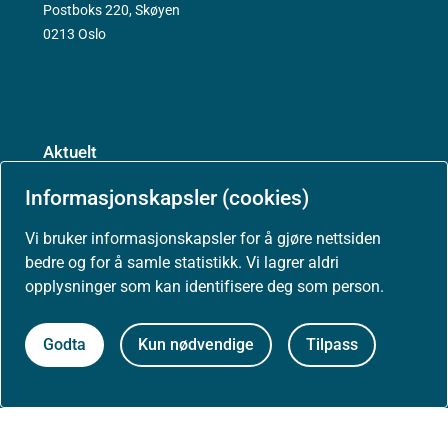
Postboks 220, Skøyen
0213 Oslo
Aktuelt
Informasjonskapsler (cookies)
Nyheter
Vi bruker informasjonskapsler for å gjøre nettsiden
bedre og for å samle statistikk. Vi lagrer aldri
Arrangementer
opplysninger som kan identifisere deg som person.
Høringer
Godta
Kun nødvendige
Tilpass
Presse