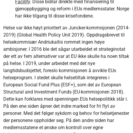
Facility
. Disse bidrar direkte med finansiering til
gjenoppbygging og reform i EUs medlemsstater. Norge
har ikke tilgang til disse krisefondene.
Helse var ikke høyt prioritert av Juncker-kommisjonen (2014-
2019) (Global Health Policy Unit 2019). Oppdragsbrevet til
helsekommisær Andriukaitis rommet ingen høye
ambisjoner. I 2016 ble det sågar utarbeidet et strateginotat
der ett av fem alternativer var at EU ikke skulle ha noen tiltak
på helse. I 2019, under arbeidet med det nye
langtidsbudsjettet, foreslo kommisjonen å avvikle EUs
helseprogram. I stedet skulle helsetiltak integreres i
European Social Fund Plus (ESF+), som del av European
Structural and Investment Funds (EU-kommisjonen 2018).
Dette kan forklares med spenningen EUs helsepolitikk står i.
På den ene siden åpner det indre marked for fri flyt av
personer. Med det følger sykdom og behov for helsetjenester
der personene oppholder seg. På den andre siden har
medlemsstatene et ønske om kontroll over egne