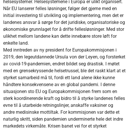
helsesystemer. Helsesystemene i Europa er ulikt organisert.
Når EU lanserer felles løsninger, følger det gjerne med en
initial investering til utvikling og implementering, men det er
landenes ansvar å sørge for det juridiske, organisatoriske og
økonomiske grunnlaget for å drifte fellesløsninger. Med stor
ulikhet mellom landene kan dette innebære store løft for
enkelte land.
Med inntreden av ny president for Europakommisjonen i
2019, den legeutdannede Ursula von der Leyen, og forsterket
av covid-19-pandemien, endret bildet seg drastisk. I møtet
med en grensekryssende helsetrussel, ble det raskt klart at et
styrket samarbeid må til, fordi ett land alene ikke kunne
håndtere konsekvensene av en global pandemi. I denne
situasjonen sto EU og Europakommisjonen frem som en
sterk koordinerende kraft og bidro til å styrke landenes felles
evne til å utarbeide retningslinjer, anskaffe vaksiner og
andre medisinske mottiltak. For kommisjonen var dette et
naturlig skritt, siden pandemien underminerte hele det indre
markedets virkemåte. Krisen banet vei for et styrket