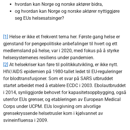
hvordan kan Norge og norske aktører bidra,
og hvordan kan Norge og norske aktører nyttiggjøre
seg EUs helsesatsinger?
[1]
Helse er ikke et frekvent tema her. Første gang helse er
gjenstand for pengepolitiske anbefalinger til hvert og ett
medlemsland på helse, var i 2020, med fokus på å styrke
helsesystemenes resiliens under pandemien.
[2]
At helsekriser kan føre til politikkutvikling, er ikke nytt.
HIV/AIDS epidemien på 1980-tallet ledet til EU-reguleringer
for blodtransfusjoner. Som et svar på SARS utbruddet
startet arbeidet med å etablere ECDC i 2003. Ebolautbruddet
i 2014, synliggjorde behovet for kapasitetsoppbygging, også
utenfor EUs grenser, og etableringen av European Medical
Corps under UCPM. EUs lovgivning om alvorlige
grensekryssende helsetrusler kom i kjølvannet av
svineinfluensa i 2009.