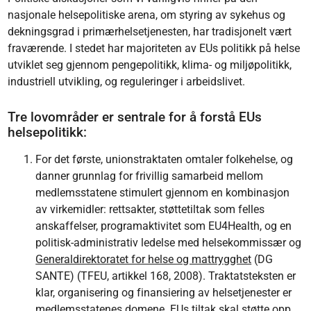
nasjonale helsepolitiske arena, om styring av sykehus og
dekningsgrad i primærhelsetjenesten, har tradisjonelt vært
fraværende. I stedet har majoriteten av EUs politikk på helse
utviklet seg gjennom pengepolitikk, klima- og miljøpolitikk,
industriell utvikling, og reguleringer i arbeidslivet.
Tre lovområder er sentrale for å forstå EUs
helsepolitikk:
For det første, unionstraktaten omtaler folkehelse, og
danner grunnlag for frivillig samarbeid mellom
medlemsstatene stimulert gjennom en kombinasjon
av virkemidler: rettsakter, støttetiltak som felles
anskaffelser, programaktivitet som EU4Health, og en
politisk-administrativ ledelse med helsekommissær og
Generaldirektoratet for helse og mattrygghet
(DG
SANTE) (TFEU, artikkel 168, 2008). Traktatsteksten er
klar, organisering og finansiering av helsetjenester er
medlemsstatenes domene. EUs tiltak skal støtte opp