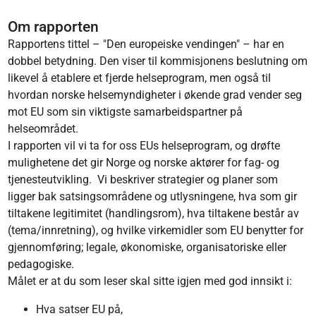
Om rapporten
Rapportens tittel – "Den europeiske vendingen" – har en
dobbel betydning. Den viser til kommisjonens beslutning om
likevel å etablere et fjerde helseprogram, men også til
hvordan norske helsemyndigheter i økende grad vender seg
mot EU som sin viktigste samarbeidspartner på
helseområdet.
I rapporten vil vi ta for oss EUs helseprogram, og drøfte
mulighetene det gir Norge og norske aktører for fag- og
tjenesteutvikling. Vi beskriver strategier og planer som
ligger bak satsingsområdene og utlysningene, hva som gir
tiltakene legitimitet (handlingsrom), hva tiltakene består av
(tema/innretning), og hvilke virkemidler som EU benytter for
gjennomføring; legale, økonomiske, organisatoriske eller
pedagogiske.
Målet er at du som leser skal sitte igjen med god innsikt i:
Hva satser EU på,