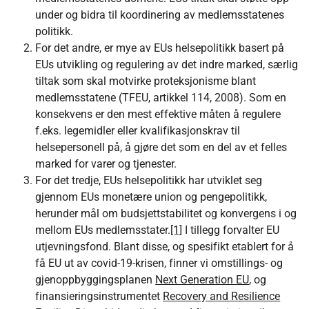
under og bidra til koordinering av medlemsstatenes
politikk.
For det andre, er mye av EUs helsepolitikk basert på
EUs utvikling og regulering av det indre marked, særlig
tiltak som skal motvirke proteksjonisme blant
medlemsstatene (TFEU, artikkel 114, 2008). Som en
konsekvens er den mest effektive måten å regulere
f.eks. legemidler eller kvalifikasjonskrav til
helsepersonell på, å gjøre det som en del av et felles
marked for varer og tjenester.
For det tredje, EUs helsepolitikk har utviklet seg
gjennom EUs monetære union og pengepolitikk,
herunder mål om budsjettstabilitet og konvergens i og
mellom EUs medlemsstater.
[1]
I tillegg forvalter EU
utjevningsfond. Blant disse, og spesifikt etablert for å
få EU ut av covid-19-krisen, finner vi omstillings- og
gjenoppbyggingsplanen
Next Generation EU
, og
finansieringsinstrumentet
Recovery and Resilience