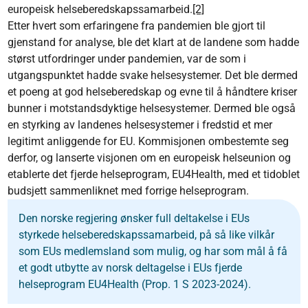
europeisk helseberedskapssamarbeid.
[2]
Etter hvert som erfaringene fra pandemien ble gjort til
gjenstand for analyse, ble det klart at de landene som hadde
størst utfordringer under pandemien, var de som i
utgangspunktet hadde svake helsesystemer. Det ble dermed
et poeng at god helseberedskap og evne til å håndtere kriser
bunner i motstandsdyktige helsesystemer. Dermed ble også
en styrking av landenes helsesystemer i fredstid et mer
legitimt anliggende for EU. Kommisjonen ombestemte seg
derfor, og lanserte visjonen om en europeisk helseunion og
etablerte det fjerde helseprogram, EU4Health, med et tidoblet
budsjett sammenliknet med forrige helseprogram.
Den norske regjering ønsker full deltakelse i EUs
styrkede helseberedskapssamarbeid, på så like vilkår
som EUs medlemsland som mulig, og har som mål å få
et godt utbytte av norsk deltagelse i EUs fjerde
helseprogram EU4Health (Prop. 1 S 2023-2024).