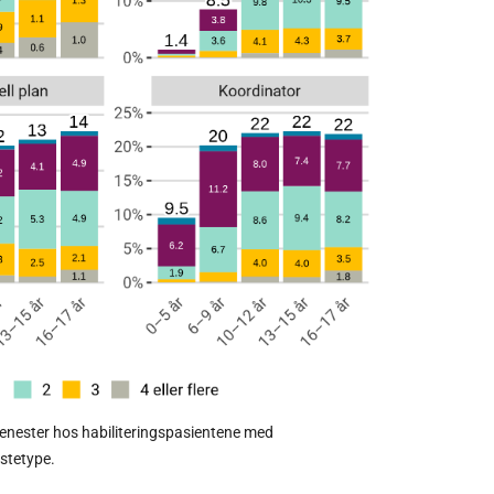
jenester hos habiliteringspasientene med
estetype.