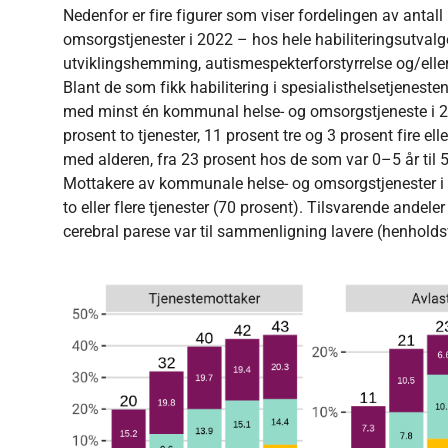
Nedenfor er fire figurer som viser fordelingen av antal
omsorgstjenester i 2022 – hos hele habiliteringsutva
utviklingshemming, autismespekterforstyrrelse og/eller
Blant de som fikk habilitering i spesialisthelsetjeneste
med minst én kommunal helse- og omsorgstjeneste i 20
prosent to tjenester, 11 prosent tre og 3 prosent fire elle
med alderen, fra 23 prosent hos de som var 0–5 år til
Mottakere av kommunale helse- og omsorgstjenester i
to eller flere tjenester (70 prosent). Tilsvarende andel
cerebral parese var til sammenligning lavere (henholds