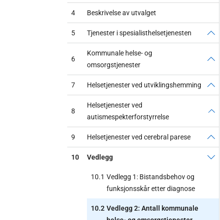
4
Beskrivelse av utvalget
5
Tjenester i spesialisthelsetjenesten
Kommunale helse- og
6
omsorgstjenester
7
Helsetjenester ved utviklingshemming
Helsetjenester ved
8
autismespekterforstyrrelse
9
Helsetjenester ved cerebral parese
10
Vedlegg
10.1
Vedlegg 1: Bistandsbehov og
funksjonsskår etter diagnose
10.2
Vedlegg 2: Antall kommunale
helse- og omsorgstjenester