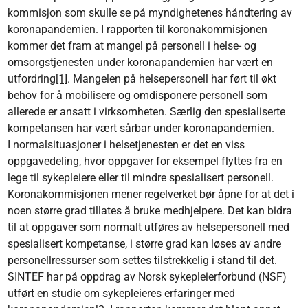
kommisjon som skulle se på myndighetenes håndtering av
koronapandemien. I rapporten til koronakommisjonen
kommer det fram at mangel på personell i helse- og
omsorgstjenesten under koronapandemien har vært en
utfordring
[1]
. Mangelen på helsepersonell har ført til økt
behov for å mobilisere og omdisponere personell som
allerede er ansatt i virksomheten. Særlig den spesialiserte
kompetansen har vært sårbar under koronapandemien.
I normalsituasjoner i helsetjenesten er det en viss
oppgavedeling, hvor oppgaver for eksempel flyttes fra en
lege til sykepleiere eller til mindre spesialisert personell.
Koronakommisjonen mener regelverket bør åpne for at det i
noen større grad tillates å bruke medhjelpere. Det kan bidra
til at oppgaver som normalt utføres av helsepersonell med
spesialisert kompetanse, i større grad kan løses av andre
personellressurser som settes tilstrekkelig i stand til det.
SINTEF har på oppdrag av Norsk sykepleierforbund (NSF)
utført en studie om sykepleieres erfaringer med