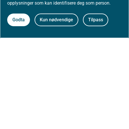
opplysninger som kan identifisere deg som person.
Godta
Kun nødvendige
Tilpass
Om nettstedet
Personvernerklæring
Tilgjengelighetserklæring (uustatus.no)
Besøksstatistikk og informasjonskapsler
Nyhetsvarsel og abonnement
Åpne data (API)