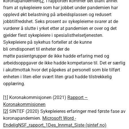
koronapandemien
[2
. I rapporten kommer det blant annet
fram at sykepleiere som har jobbet under pandemien har
opplevd økt belastning på arbeidsplassen og redusert
jobbtilfredshet. Seks prosent av sykepleierne svarer at de
vurderer å slutte i yrket etter at pandemien er over og det
gjelder flest sykepleiere i spesialisthelsetjenesten.
Sykepleiere på sykehus forteller at de kunne
bli omdisponert til enheter der de
møtte pasientgrupper de ikke hadde erfaring med og
arbeidsoppgaver de ikke hadde kompetanse til. Det er særlig
i akuttmottak hvor det påpekes at personell som ble tilført
enheten i liten eller svært liten grad hadde tilstrekkelig
opplæring.
[1]
Koronakommisjonen (2021)
Rapport –
Koronakommisjonen
[2]
SINTEF (2020) Sykepleieres erfaringer med første fase av
koronapandemien.
Microsoft Word -
EndeligNSF_rapport_1Des_Innmat_Siste (sintef.no)