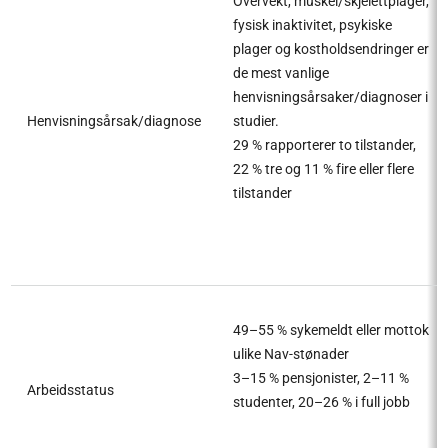
Overvekt, muskel/skjelettplager,
fysisk inaktivitet, psykiske
plager og kostholdsendringer er
de mest vanlige
henvisningsårsaker/diagnoser i
Henvisningsårsak/diagnose
studier.
29 % rapporterer to tilstander,
22 % tre og 11 % fire eller flere
tilstander
49–55 % sykemeldt eller mottok
ulike Nav-stønader
3–15 % pensjonister, 2–11 %
Arbeidsstatus
studenter, 20–26 % i full jobb