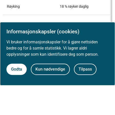
Røyking
18 % røyker daglig
2/3 hadde KMI ≥ 30.
Informasjonskapsler (cookies)
Kroppsmasse-indeks ved
Gjennomsnitt: 32–34,5
oppstart
Vi bruker informasjonskapsler for å gjøre nettsiden
bedre og for å samle statistikk. Vi lagrer aldri
opplysninger som kan identifisere deg som person.
Godta
Kun nødvendige
Tilpass
Fastlege 90 %,
Nav 0,5 %,
sykehus/spesialisthelsetjeneste
Henvisnings-instans
0,5 %,
fysioterapeut 3 %,
bedriftshelsetjeneste 2 % og