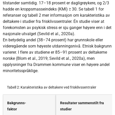
tilstander samtidig. 17–18 prosent er dagligrøykere, og 2/3
hadde en kroppsmasseindeks (KMI) ≥ 30. Se tabell 1 for
referanser og tabell 2 mer informasjon om karakteristika av
deltakere i studier fra frisklivssentraler. Én studie viser at
forekomsten av psykisk stress er sju ganger høyere enn i det
nasjonale utvalget (Sevild et al., 2020a).
En betydelig andel (38–74 prosent) har grunnskole eller
videregående som høyeste utdanningsnivå. Etnisk bakgrunn
varierer. I flere av studiene er 85–91 prosent av deltakerne
norske (Blom et al., 2019; Sevild et al., 2020a), men
opplysninger fra Drammen kommune viser en høyere andel
minoritetsspråklige.
Tabell 2: Karakteristika av deltakere ved frisklivssentraler
Bakgrunns-
Resultater sammenstilt fra
faktor
studier