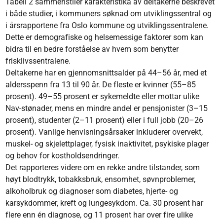
Tabell 2 sammenstiler karakteristika av deltakerne beskrevet
i både studier, i kommuners søknad om utviklingssentral og
i årsrapportene fra Oslo kommune og utviklingssentralene.
Dette er demografiske og helsemessige faktorer som kan
bidra til en bedre forståelse av hvem som benytter
frisklivssentralene.
Deltakerne har en gjennomsnittsalder på 44–56 år, med et
aldersspenn fra 13 til 90 år. De fleste er kvinner (55–85
prosent). 49–55 prosent er sykemeldte eller mottar ulike
Nav-stønader, mens en mindre andel er pensjonister (3–15
prosent), studenter (2–11 prosent) eller i full jobb (20–26
prosent). Vanlige henvisningsårsaker inkluderer overvekt,
muskel- og skjelettplager, fysisk inaktivitet, psykiske plager
og behov for kostholdsendringer.
Det rapporteres videre om en rekke andre tilstander, som
høyt blodtrykk, tobakksbruk, ensomhet, søvnproblemer,
alkoholbruk og diagnoser som diabetes, hjerte- og
karsykdommer, kreft og lungesykdom. Ca. 30 prosent har
flere enn én diagnose, og 11 prosent har over fire ulike