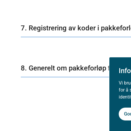
7. Registrering av koder i pakkefor
8. Generelt om pakkeforløp for kref
Inf
Vi br
for å 
ident
Go