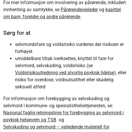
For mer informasjon om involvering av pårørende, inkludert
innhenting av samtykke, se
Pårørendeveileder
og
kapittel
om barn, foreldre og andre pårørende
.
Sørg for at
selvmordsfare og voldsrisiko vurderes der risikoen er
forhøyet
umiddelbare tiltak iverksettes, knyttet til fare for
selvmord, selvskading, voldsrisiko (se
Voldsrisikoutredning ved alvorlig psykisk lidelse
), eller
risiko for overdose, voldsutsatthet eller skadelig
seksuell atferd
For informasjon om forebygging av selvskading og
selvmord i kommune- og spesialisthelsetjenesten, se:
Nasjonal faglig retningslinje for forebygging av selvmord i
psykisk helsevern og TSB
og
Selvskading og selvmord – veiledende materiell for