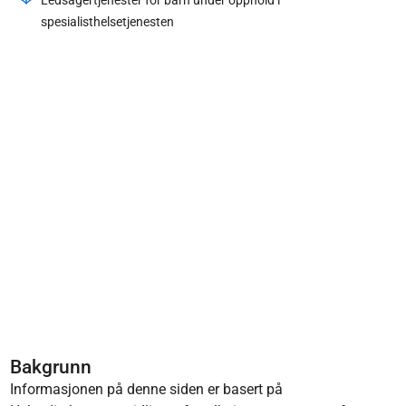
Ledsagertjenester for barn under opphold i
spesialisthelsetjenesten
Bakgrunn
Informasjonen på denne siden er basert på