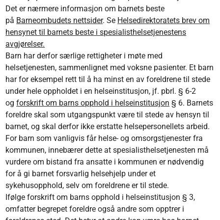
Det er nærmere informasjon om barnets beste
på
Barneombudets nettsider
. Se
Helsedirektoratets brev om
hensynet til barnets beste i spesialisthelsetjenestens
avgjørelser.
Barn har derfor særlige rettigheter i møte med
helsetjenesten, sammenlignet med voksne pasienter. Et barn
har for eksempel rett til å ha minst en av foreldrene til stede
under hele oppholdet i en helseinstitusjon, jf. pbrl. § 6-2
og
forskrift om barns opphold i helseinstitusjon
§ 6. Barnets
foreldre skal som utgangspunkt være til stede av hensyn til
barnet, og skal derfor ikke erstatte helsepersonellets arbeid.
For barn som vanligvis får helse- og omsorgstjenester fra
kommunen, innebærer dette at spesialisthelsetjenesten må
vurdere om bistand fra ansatte i kommunen er nødvendig
for å gi barnet forsvarlig helsehjelp under et
sykehusopphold, selv om foreldrene er til stede.
Ifølge forskrift om barns opphold i helseinstitusjon § 3,
omfatter begrepet foreldre også andre som opptrer i