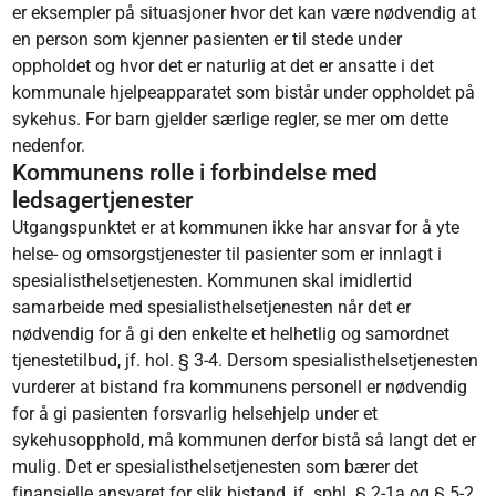
er eksempler på situasjoner hvor det kan være nødvendig at
en person som kjenner pasienten er til stede under
oppholdet og hvor det er naturlig at det er ansatte i det
kommunale hjelpeapparatet som bistår under oppholdet på
sykehus. For barn gjelder særlige regler, se mer om dette
nedenfor.
Kommunens rolle i forbindelse med
ledsagertjenester
Utgangspunktet er at kommunen ikke har ansvar for å yte
helse- og omsorgstjenester til pasienter som er innlagt i
spesialisthelsetjenesten. Kommunen skal imidlertid
samarbeide med spesialisthelsetjenesten når det er
nødvendig for å gi den enkelte et helhetlig og samordnet
tjenestetilbud, jf. hol. § 3-4. Dersom spesialisthelsetjenesten
vurderer at bistand fra kommunens personell er nødvendig
for å gi pasienten forsvarlig helsehjelp under et
sykehusopphold, må kommunen derfor bistå så langt det er
mulig. Det er spesialisthelsetjenesten som bærer det
finansielle ansvaret for slik bistand, jf. sphl. § 2-1a og § 5-2.