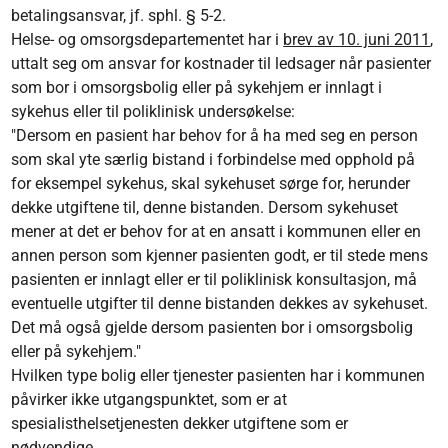
betalingsansvar, jf. sphl. § 5-2.
Helse- og omsorgsdepartementet har i
brev av 10. juni 2011
,
uttalt seg om ansvar for kostnader til ledsager når pasienter
som bor i omsorgsbolig eller på sykehjem er innlagt i
sykehus eller til poliklinisk undersøkelse:
"Dersom en pasient har behov for å ha med seg en person
som skal yte særlig bistand i forbindelse med opphold på
for eksempel sykehus, skal sykehuset sørge for, herunder
dekke utgiftene til, denne bistanden. Dersom sykehuset
mener at det er behov for at en ansatt i kommunen eller en
annen person som kjenner pasienten godt, er til stede mens
pasienten er innlagt eller er til poliklinisk konsultasjon, må
eventuelle utgifter til denne bistanden dekkes av sykehuset.
Det må også gjelde dersom pasienten bor i omsorgsbolig
eller på sykehjem."
Hvilken type bolig eller tjenester pasienten har i kommunen
påvirker ikke utgangspunktet, som er at
spesialisthelsetjenesten dekker utgiftene som er
nødvendige.