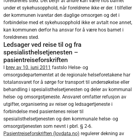
foreldrenes sted. Det betyr at andre kan være hos barnet
under et sykehusopphold, når foreldrene ikke er der. I tilfeller
der kommunen ivaretar den daglige omsorgen og det i
forbindelse med et sykehusopphold ikke er avtalt noe annet,
kan kommunen derfor ha ansvar for å være hos barnet i
foreldrenes sted.
Ledsager ved reise til og fra
spesialisthelsetjenesten –
pasientreiseforskriften
I
brev av 10. juni 2011
fastslo Helse- og
omsorgsdepartementet at de regionale helseforetakene har
totalansvaret for å sørge for transport til undersøkelse eller
behandling i spesialisthelsetjenesten og deler av kommunal
helse- og omsorgstjeneste. Ansvaret omfatter refusjon av
utgifter, organisering av reiser og ledsagertjeneste i
forbindelse med pasientenes reiser til
spesialisthelsetjenesten og den kommunale helse- og
omsorgstjenesten som nevnt i pbrl. § 2-6.
Pasientreiseforskriften (lovdata.no)
regulerer dekning av