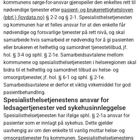
kommunens sørge-for-ansvar gjenspeiler den enkeltes rett til
nødvendige tjenester etter
pasient- og brukerrettighetsloven
(pbrl.) (lovdata.no)
§ 2-2 og § 2-1. Spesialisthelsetjenesten
og kommunen har et felles ansvar for at den enkelte får
nødvendige og forsvarlige tjenester på rett nivå, og skal
samarbeide hvis samarbeid er nødvendig for å gi pasienten
eller brukeren et helhetlig og samordnet tjenestetilbud, jf.
hol. § 3-4 og sphl. § 2-1e. Samarbeidsavtalene mellom
kommunene og spesialisthelsetjenesten i helseregionen skal
bidra til et helhetlig og samordnet tilbud av helse- og
omsorgstjenester, jf. hol. § 6-1 og sphl. § 2-1e.
Samarbeidsavtalene er derfor et viktig virkemiddel for god
pasientbehandling.
Spesialisthelsetjenestens ansvar for
ledsagertjenester ved sykehusinnleggelse
Spesialisthelsetjenesten har ifølge sphl. § 2-1a ansvar for
pasienter som er innlagt på sykehus. Dette gjelder
uavhengig av om den enkelte til vanlig mottar helse- og
omsorgstjenester fra kommunen. Spesialisthelsetjenestens