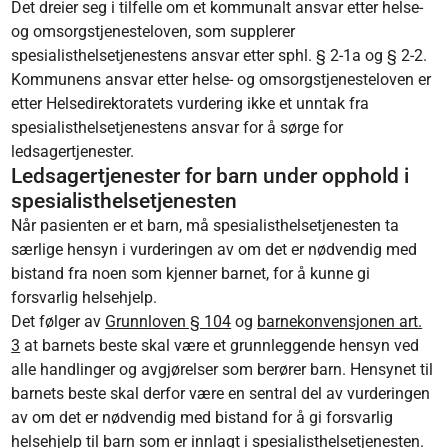
Det dreier seg i tilfelle om et kommunalt ansvar etter helse-
og omsorgstjenesteloven, som supplerer
spesialisthelsetjenestens ansvar etter sphl. § 2-1a og § 2-2.
Kommunens ansvar etter helse- og omsorgstjenesteloven er
etter Helsedirektoratets vurdering ikke et unntak fra
spesialisthelsetjenestens ansvar for å sørge for
ledsagertjenester.
Ledsagertjenester for barn under opphold i
spesialisthelsetjenesten
Når pasienten er et barn, må spesialisthelsetjenesten ta
særlige hensyn i vurderingen av om det er nødvendig med
bistand fra noen som kjenner barnet, for å kunne gi
forsvarlig helsehjelp.
Det følger av
Grunnloven § 104
og
barnekonvensjonen art.
3
at barnets beste skal være et grunnleggende hensyn ved
alle handlinger og avgjørelser som berører barn. Hensynet til
barnets beste skal derfor være en sentral del av vurderingen
av om det er nødvendig med bistand for å gi forsvarlig
helsehjelp til barn som er innlagt i spesialisthelsetjenesten.