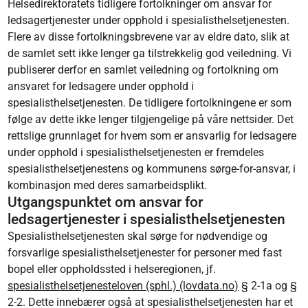
Helsedirektoratets tidligere fortolkninger om ansvar for
ledsagertjenester under opphold i spesialisthelsetjenesten.
Flere av disse fortolkningsbrevene var av eldre dato, slik at
de samlet sett ikke lenger ga tilstrekkelig god veiledning. Vi
publiserer derfor en samlet veiledning og fortolkning om
ansvaret for ledsagere under opphold i
spesialisthelsetjenesten. De tidligere fortolkningene er som
følge av dette ikke lenger tilgjengelige på våre nettsider. Det
rettslige grunnlaget for hvem som er ansvarlig for ledsagere
under opphold i spesialisthelsetjenesten er fremdeles
spesialisthelsetjenestens og kommunens sørge-for-ansvar, i
kombinasjon med deres samarbeidsplikt.
Utgangspunktet om ansvar for
ledsagertjenester i spesialisthelsetjenesten
Spesialisthelsetjenesten skal sørge for nødvendige og
forsvarlige spesialisthelsetjenester for personer med fast
bopel eller oppholdssted i helseregionen, jf.
spesialisthelsetjenesteloven (sphl.) (lovdata.no)
§ 2-1a og §
2-2. Dette innebærer også at spesialisthelsetjenesten har et