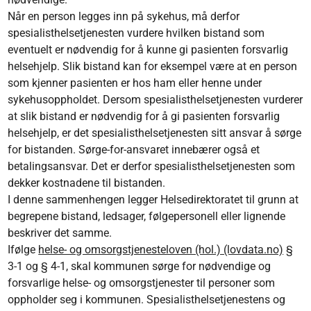
Når en person legges inn på sykehus, må derfor
spesialisthelsetjenesten vurdere hvilken bistand som
eventuelt er nødvendig for å kunne gi pasienten forsvarlig
helsehjelp. Slik bistand kan for eksempel være at en person
som kjenner pasienten er hos ham eller henne under
sykehusoppholdet. Dersom spesialisthelsetjenesten vurderer
at slik bistand er nødvendig for å gi pasienten forsvarlig
helsehjelp, er det spesialisthelsetjenesten sitt ansvar å sørge
for bistanden. Sørge-for-ansvaret innebærer også et
betalingsansvar. Det er derfor spesialisthelsetjenesten som
dekker kostnadene til bistanden.
I denne sammenhengen legger Helsedirektoratet til grunn at
begrepene bistand, ledsager, følgepersonell eller lignende
beskriver det samme.
Ifølge
helse- og omsorgstjenesteloven (hol.) (lovdata.no)
§
3-1 og § 4-1, skal kommunen sørge for nødvendige og
forsvarlige helse- og omsorgstjenester til personer som
oppholder seg i kommunen. Spesialisthelsetjenestens og