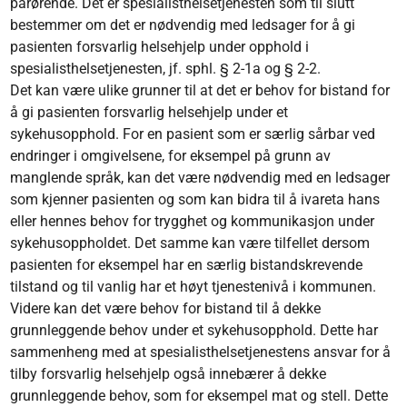
pårørende. Det er spesialisthelsetjenesten som til slutt
bestemmer om det er nødvendig med ledsager for å gi
pasienten forsvarlig helsehjelp under opphold i
spesialisthelsetjenesten, jf. sphl. § 2-1a og § 2-2.
Det kan være ulike grunner til at det er behov for bistand for
å gi pasienten forsvarlig helsehjelp under et
sykehusopphold. For en pasient som er særlig sårbar ved
endringer i omgivelsene, for eksempel på grunn av
manglende språk, kan det være nødvendig med en ledsager
som kjenner pasienten og som kan bidra til å ivareta hans
eller hennes behov for trygghet og kommunikasjon under
sykehusoppholdet. Det samme kan være tilfellet dersom
pasienten for eksempel har en særlig bistandskrevende
tilstand og til vanlig har et høyt tjenestenivå i kommunen.
Videre kan det være behov for bistand til å dekke
grunnleggende behov under et sykehusopphold. Dette har
sammenheng med at spesialisthelsetjenestens ansvar for å
tilby forsvarlig helsehjelp også innebærer å dekke
grunnleggende behov, som for eksempel mat og stell. Dette