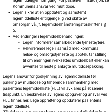
legemiddelgjennomgang
. For pasienter i institusjon, se
Kommunens ansvar ved multidose
.
Legen sikrer at en oppdatert og samstemt
legemiddelliste er tilgjengelig ved skifte av
omsorgsnivå, jf.
legemiddelhåndteringsforskriftens §
5
.
Ved endringer i legemiddelbehandlingen:
Legen informerer samarbeidende tjenesteytere.
Rekvirerende lege, i samråd med kommunal
helse- og omsorgstjeneste og apotek, tar stilling
til om endringen iverksettes umiddelbart eller kan
avventes til neste planlagte multidosepakking.
Legens ansvar for godkjenning av legemiddelliste før
pakking av multidose og tilhørende sammenheng med
pasientens legemiddelliste (PLL) vil avklares på et senere
tidspunkt. En beskrivelse av legens oppgaver og ansvar ved
PLL finnes her:
Lege oppretter og oppdaterer pasientens
legemiddelliste
.