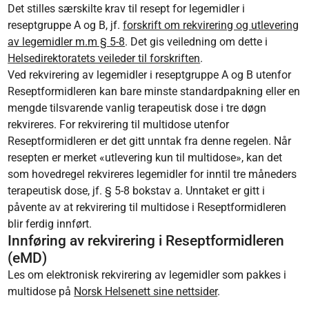
Det stilles særskilte krav til resept for legemidler i
reseptgruppe A og B, jf.
forskrift om rekvirering og utlevering
av legemidler m.m § 5-8
. Det gis veiledning om dette i
Helsedirektoratets veileder til forskriften
.
Ved rekvirering av legemidler i reseptgruppe A og B utenfor
Reseptformidleren kan bare minste standardpakning eller en
mengde tilsvarende vanlig terapeutisk dose i tre døgn
rekvireres. For rekvirering til multidose utenfor
Reseptformidleren er det gitt unntak fra denne regelen. Når
resepten er merket «utlevering kun til multidose», kan det
som hovedregel rekvireres legemidler for inntil tre måneders
terapeutisk dose, jf. § 5-8 bokstav a. Unntaket er gitt i
påvente av at rekvirering til multidose i Reseptformidleren
blir ferdig innført.
Innføring av rekvirering i Reseptformidleren
(eMD)
Les om elektronisk rekvirering av legemidler som pakkes i
multidose på
Norsk Helsenett sine nettsider
.