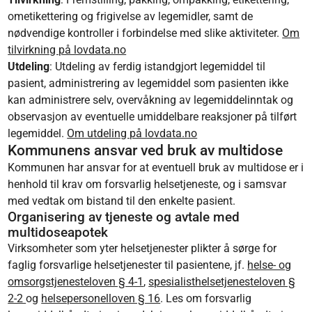
ometikettering og frigivelse av legemidler, samt de
nødvendige kontroller i forbindelse med slike aktiviteter.
Om
tilvirkning på lovdata.no
Utdeling
: Utdeling av ferdig istandgjort legemiddel til
pasient, administrering av legemiddel som pasienten ikke
kan administrere selv, overvåkning av legemiddelinntak og
observasjon av eventuelle umiddelbare reaksjoner på tilført
legemiddel.
Om utdeling på lovdata.no
Kommunens ansvar ved bruk av multidose
Kommunen har ansvar for at eventuell bruk av multidose er i
henhold til krav om forsvarlig helsetjeneste, og i samsvar
med vedtak om bistand til den enkelte pasient.
Organisering av tjeneste og avtale med
multidoseapotek
Virksomheter som yter helsetjenester plikter å sørge for
faglig forsvarlige helsetjenester til pasientene, jf.
helse- og
omsorgstjenesteloven § 4-1
,
spesialisthelsetjenesteloven §
2-2
og
helsepersonelloven § 16
. Les om forsvarlig