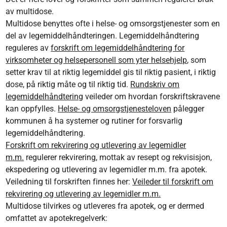
av multidose.
Multidose benyttes ofte i helse- og omsorgstjenester som en
del av legemiddelhåndteringen. Legemiddelhåndtering
reguleres av
forskrift om legemiddelhåndtering for
virksomheter og helsepersonell som yter helsehjelp
, som
setter krav til at riktig legemiddel gis til riktig pasient, i riktig
dose, på riktig måte og til riktig tid.
Rundskriv om
legemiddelhåndtering
veileder om hvordan forskriftskravene
kan oppfylles.
Helse- og omsorgstjenesteloven
pålegger
kommunen å ha systemer og rutiner for forsvarlig
legemiddelhåndtering.
Forskrift om rekvirering og utlevering av legemidler
m.m.
regulerer rekvirering, mottak av resept og rekvisisjon,
ekspedering og utlevering av legemidler m.m. fra apotek.
Veiledning til forskriften finnes her:
Veileder til forskrift om
rekvirering og utlevering av legemidler m.m.
Multidose tilvirkes og utleveres fra apotek, og er dermed
omfattet av apotekregelverk: