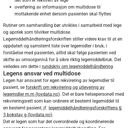
det som er rekvirert av lege
overføring av informasjon om multidose til
mottakende enhet dersom pasienten skal flyttes
Rutiner om samhandling bør utvikles i samarbeid med lege
og apotek som tilvirker multidose.
Legemiddelhåndteringsforskriften stiller videre krav til at en
oppdatert og samstemt liste over legemidler i bruk, i
forståelse med pasienten, alltid skal følge pasienten ved
skifte av omsorgsnivå for å sikre riktig legemiddelbruk. Det
veiledes om dette i
rundskriv om legemiddelhåndtering
.
Legens ansvar ved multidose
Legen har ansvaret for egen rekvirering av legemidler til
pasient, se
forskrift om rekvirering og utlevering av
legemidler m.m (lovdata.no)
. Det er bare helsepersonell med
rekvireringsrett som kan ordinere et bestemt legemiddel til
en bestemt pasient, jf.
legemiddelhåndteringsforskriftens §
3 bokstav g (lovdata.no)
.
Det er legen som har det overordnede og koordinerende