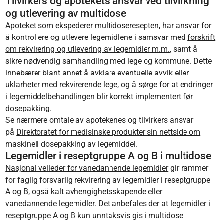
Tilvirkers og apotekets ansvar ved tilvirkning
og utlevering av multidose
Apoteket som ekspederer multidoseresepten, har ansvar for
å kontrollere og utlevere legemidlene i samsvar med
forskrift
om rekvirering og utlevering av legemidler m.m.
, samt å
sikre nødvendig samhandling med lege og kommune. Dette
innebærer blant annet å avklare eventuelle avvik eller
uklarheter med rekvirerende lege, og å sørge for at endringer
i legemiddelbehandlingen blir korrekt implementert før
dosepakking.
Se nærmere omtale av apotekenes og tilvirkers ansvar
på
Direktoratet for medisinske produkter sin nettside om
maskinell dosepakking av legemiddel
.
Legemidler i reseptgruppe A og B i multidose
Nasjonal veileder for vanedannende legemidler
gir rammer
for faglig forsvarlig rekvirering av legemidler i reseptgruppe
A og B, også kalt avhengighetsskapende eller
vanedannende legemidler. Det anbefales der at legemidler i
reseptgruppe A og B kun unntaksvis gis i multidose.