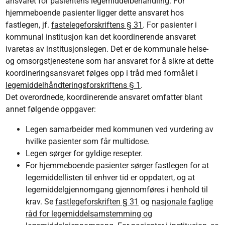
ansvaret for pasientens legemiddelbehandling. For
hjemmeboende pasienter ligger dette ansvaret hos
fastlegen, jf.
fastelegeforskriftens § 31
. For pasienter i
kommunal institusjon kan det koordinerende ansvaret
ivaretas av institusjonslegen. Det er de kommunale helse-
og omsorgstjenestene som har ansvaret for å sikre at dette
koordineringsansvaret følges opp i tråd med formålet i
legemiddelhåndteringsforskriftens § 1
.
Det overordnede, koordinerende ansvaret omfatter blant
annet følgende oppgaver:
Legen samarbeider med kommunen ved vurdering av
hvilke pasienter som får multidose.
Legen sørger for gyldige resepter.
For hjemmeboende pasienter sørger fastlegen for at
legemiddellisten til enhver tid er oppdatert, og at
legemiddelgjennomgang gjennomføres i henhold til
krav. Se
fastlegeforskriften § 31
og
nasjonale faglige
råd for legemiddelsamstemming og