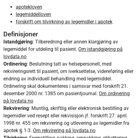
apotekloven
legemiddelloven
forskrift om tilvirkning av legemidler i apotek
Definisjoner
Istandgjøring
: Tilberedning eller annen klargjøring av
legemiddel for utdeling til pasient.
Om istandgjøring på
lovdata.no
Ordinering
: Beslutning tatt av helsepersonell, med
rekvireringsrett til pasient, om iverksettelse, videreføring eller
endring av individuell behandling med legemiddel.
Ordinering skal dokumenteres i samsvar med forskrift 21.
desember 2000 nr. 1385 om pasientjournal.
Om ordinering
på lovdata.no
Rekvirering
: Muntlig, skriftlig eller elektronisk bestilling av
legemidler ved resept eller rekvisisjon jf. forskrift 27. april
1998 nr. 455 om rekvirering og utlevering av legemidler fra
apotek § 1-3.
Om rekvirering på lovdata.no
Tilvirkning
: Fremstilling, pakking, ompakking, etikettering,