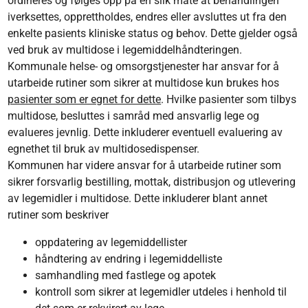
ordineres og følges opp på en slik måte at behandlingen
iverksettes, opprettholdes, endres eller avsluttes ut fra den
enkelte pasients kliniske status og behov. Dette gjelder også
ved bruk av multidose i legemiddelhåndteringen.
Kommunale helse- og omsorgstjenester har ansvar for å
utarbeide rutiner som sikrer at multidose kun brukes hos
pasienter som er egnet for dette
. Hvilke pasienter som tilbys
multidose, besluttes i samråd med ansvarlig lege og
evalueres jevnlig. Dette inkluderer eventuell evaluering av
egnethet til bruk av multidosedispenser.
Kommunen har videre ansvar for å utarbeide rutiner som
sikrer forsvarlig bestilling, mottak, distribusjon og utlevering
av legemidler i multidose. Dette inkluderer blant annet
rutiner som beskriver
oppdatering av legemiddellister
håndtering av endring i legemiddelliste
samhandling med fastlege og apotek
kontroll som sikrer at legemidler utdeles i henhold til