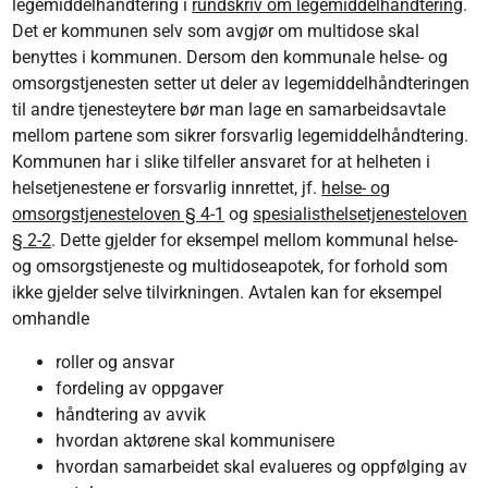
legemiddelhåndtering i
rundskriv om legemiddelhåndtering
.
Det er kommunen selv som avgjør om multidose skal
benyttes i kommunen. Dersom den kommunale helse- og
omsorgstjenesten setter ut deler av legemiddelhåndteringen
til andre tjenesteytere bør man lage en samarbeidsavtale
mellom partene som sikrer forsvarlig legemiddelhåndtering.
Kommunen har i slike tilfeller ansvaret for at helheten i
helsetjenestene er forsvarlig innrettet, jf.
helse- og
omsorgstjenesteloven § 4-1
og
spesialisthelsetjenesteloven
§ 2-2
. Dette gjelder for eksempel mellom kommunal helse-
og omsorgstjeneste og multidoseapotek, for forhold som
ikke gjelder selve tilvirkningen. Avtalen kan for eksempel
omhandle
roller og ansvar
fordeling av oppgaver
håndtering av avvik
hvordan aktørene skal kommunisere
hvordan samarbeidet skal evalueres og oppfølging av