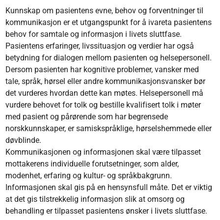
Kunnskap om pasientens evne, behov og forventninger til
kommunikasjon er et utgangspunkt for å ivareta pasientens
behov for samtale og informasjon i livets sluttfase.
Pasientens erfaringer, livssituasjon og verdier har også
betydning for dialogen mellom pasienten og helsepersonell.
Dersom pasienten har kognitive problemer, vansker med
tale, språk, hørsel eller andre kommunikasjonsvansker bør
det vurderes hvordan dette kan møtes. Helsepersonell må
vurdere behovet for tolk og bestille kvalifisert tolk i møter
med pasient og pårørende som har begrensede
norskkunnskaper, er samiskspråklige, hørselshemmede eller
døvblinde.
Kommunikasjonen og informasjonen skal være tilpasset
mottakerens individuelle forutsetninger, som alder,
modenhet, erfaring og kultur- og språkbakgrunn.
Informasjonen skal gis på en hensynsfull måte. Det er viktig
at det gis tilstrekkelig informasjon slik at omsorg og
behandling er tilpasset pasientens ønsker i livets sluttfase.