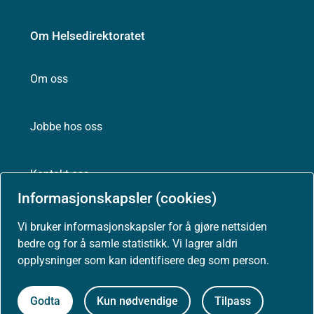
Om Helsedirektoratet
Om oss
Jobbe hos oss
Kontakt oss
Informasjonskapsler (cookies)
Postadresse:
Helsedirektoratet
Vi bruker informasjonskapsler for å gjøre nettsiden
Postboks 220, Skøyen
bedre og for å samle statistikk. Vi lagrer aldri
0213 Oslo
opplysninger som kan identifisere deg som person.
Godta
Kun nødvendige
Tilpass