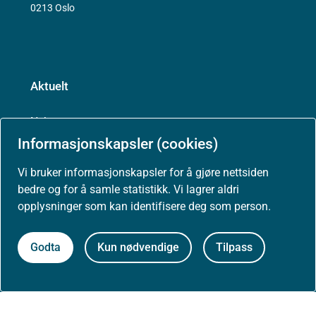
0213 Oslo
Aktuelt
Nyheter
Informasjonskapsler (cookies)
Arrangementer
Vi bruker informasjonskapsler for å gjøre nettsiden
bedre og for å samle statistikk. Vi lagrer aldri
Høringer
opplysninger som kan identifisere deg som person.
Presse
Godta
Kun nødvendige
Tilpass