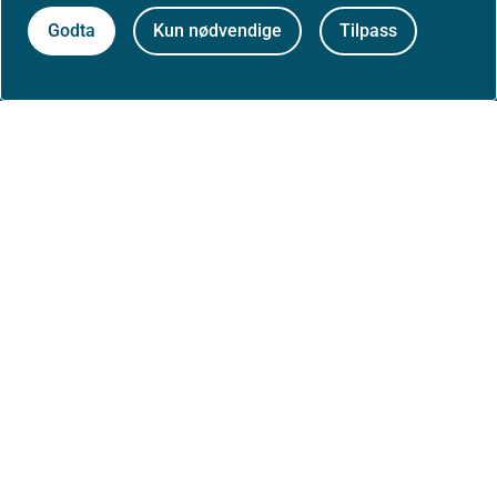
Godta
Kun nødvendige
Tilpass
Presse
Om nettstedet
Personvernerklæring
Tilgjengelighetserklæring (uustatus.no)
Besøksstatistikk og informasjonskapsler
Nyhetsvarsel og abonnement