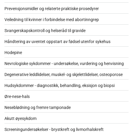
Prevensjonsmidler og relaterte praktiske prosedyrer
Veiledning til kvinner i forbindelse med abortinngrep
Svangerskapskontroll og helseråd til gravide
Håndtering av uventet oppstart av fødsel utenfor sykehus
Hodepine
Nevrologiske sykdommer - undersøkelse, vurdering og henvisning
Degenerative leddlidelser, muskel- og skjelettlidelser, osteoporose
Hudsykdommer - diagnostikk, behandling, eksisjon og biopsi
Øre-nese-hals
Neseblødning og fremre tamponade
Akutt øyesykdom
Screeningundersøkelser - brystkreft og livmorhalskreft