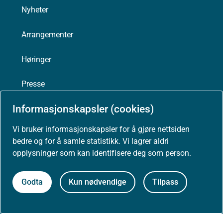
Nyheter
Arrangementer
Høringer
Presse
Informasjonskapsler (cookies)
Vi bruker informasjonskapsler for å gjøre nettsiden
Om nettstedet
bedre og for å samle statistikk. Vi lagrer aldri
opplysninger som kan identifisere deg som person.
Personvernerklæring
Godta
Kun nødvendige
Tilpass
Tilgjengelighetserklæring (uustatus.no)
Besøksstatistikk og informasjonskapsler