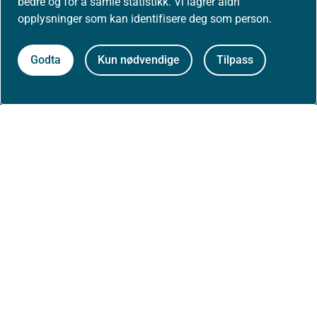
bedre og for å samle statistikk. Vi lagrer aldri
opplysninger som kan identifisere deg som person.
Om nettstedet
Godta
Kun nødvendige
Tilpass
Personvernerklæring
Tilgjengelighetserklæring (uustatus.no)
Besøksstatistikk og informasjonskapsler
Nyhetsvarsel og abonnement
Åpne data (API)
Følg oss: