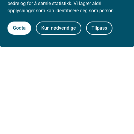
bedre og for å samle statistikk. Vi lagrer aldri
opplysninger som kan identifisere deg som person.
Om nettstedet
Godta
Kun nødvendige
Tilpass
Personvernerklæring
Tilgjengelighetserklæring (uustatus.no)
Besøksstatistikk og informasjonskapsler
Nyhetsvarsel og abonnement
Åpne data (API)
Følg oss: