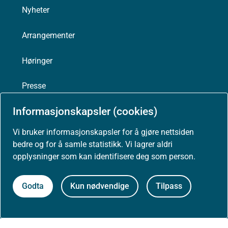
Nyheter
Arrangementer
Høringer
Presse
Informasjonskapsler (cookies)
Vi bruker informasjonskapsler for å gjøre nettsiden
Om nettstedet
bedre og for å samle statistikk. Vi lagrer aldri
opplysninger som kan identifisere deg som person.
Personvernerklæring
Godta
Kun nødvendige
Tilpass
Tilgjengelighetserklæring (uustatus.no)
Besøksstatistikk og informasjonskapsler