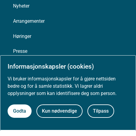
Nyheter
Arrangementer
Høringer
Presse
Informasjonskapsler (cookies)
Vi bruker informasjonskapsler for å gjøre nettsiden
Om nettstedet
bedre og for å samle statistikk. Vi lagrer aldri
opplysninger som kan identifisere deg som person.
Personvernerklæring
Godta
Kun nødvendige
Tilpass
Tilgjengelighetserklæring (uustatus.no)
Besøksstatistikk og informasjonskapsler