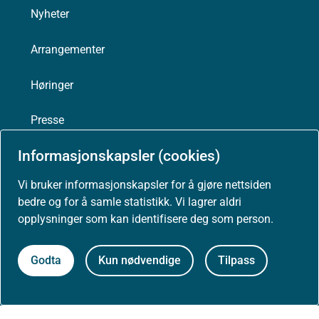
Nyheter
Arrangementer
Høringer
Presse
Informasjonskapsler (cookies)
Vi bruker informasjonskapsler for å gjøre nettsiden
Om nettstedet
bedre og for å samle statistikk. Vi lagrer aldri
opplysninger som kan identifisere deg som person.
Personvernerklæring
Godta
Kun nødvendige
Tilpass
Tilgjengelighetserklæring (uustatus.no)
Besøksstatistikk og informasjonskapsler