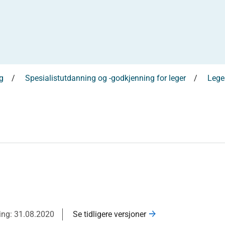
g
Spesialistutdanning og -godkjenning for leger
Leges
ring: 31.08.2020
Se tidligere versjoner