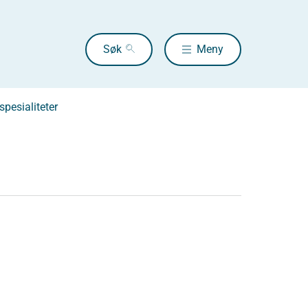
Søk
Meny
pesialiteter