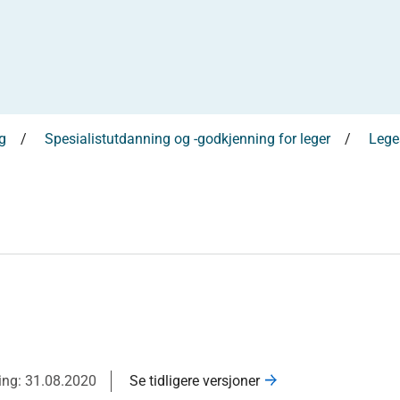
g
Spesialistutdanning og -godkjenning for leger
Leges
ring: 31.08.2020
Se tidligere versjoner