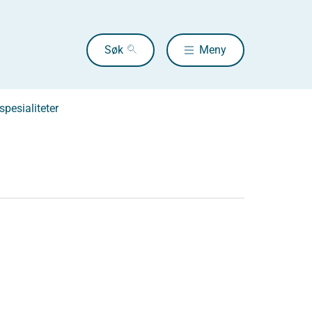
Søk
Meny
pesialiteter