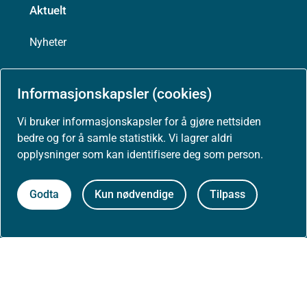
Aktuelt
Nyheter
Arrangementer
Informasjonskapsler (cookies)
Høringer
Vi bruker informasjonskapsler for å gjøre nettsiden
bedre og for å samle statistikk. Vi lagrer aldri
Presse
opplysninger som kan identifisere deg som person.
Godta
Kun nødvendige
Tilpass
Om nettstedet
Personvernerklæring
Tilgjengelighetserklæring (uustatus.no)