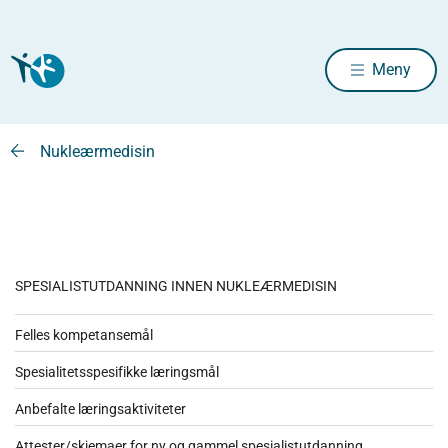
Meny
Nukleærmedisin
SPESIALISTUTDANNING INNEN NUKLEÆRMEDISIN
Felles kompetansemål
Spesialitetsspesifikke læringsmål
Anbefalte læringsaktiviteter
Attester/skjemaer for ny og gammel spesialistutdanning