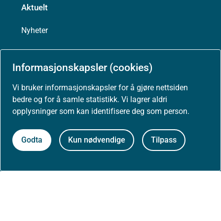
Aktuelt
Nyheter
Arrangementer
Informasjonskapsler (cookies)
Høringer
Vi bruker informasjonskapsler for å gjøre nettsiden
bedre og for å samle statistikk. Vi lagrer aldri
Presse
opplysninger som kan identifisere deg som person.
Godta
Kun nødvendige
Tilpass
Om nettstedet
Personvernerklæring
Tilgjengelighetserklæring (uustatus.no)