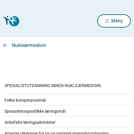
Meny
Nukleærmedisin
SPESIALISTUTDANNING INNEN NUKLEÆRMEDISIN
Felles kompetansemål
Spesialitetsspesifikke læringsmål
Anbefalte læringsaktiviteter
Attester/skjemaer for ny og gammel spesialistutdanning