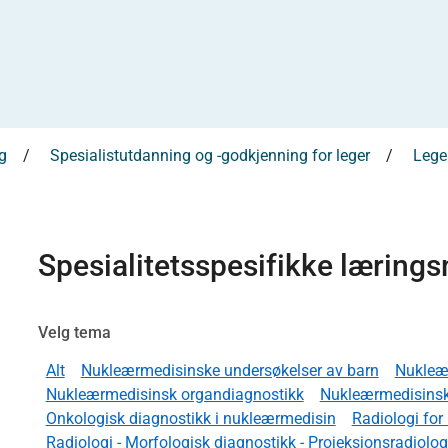
g
Spesialistutdanning og -godkjenning for leger
Leges
Spesialitetsspesifikke læring
Velg tema
Alt
Nukleærmedisinske undersøkelser av barn
Nukleæ
Nukleærmedisinsk organdiagnostikk
Nukleærmedisinsk
Onkologisk diagnostikk i nukleærmedisin
Radiologi fo
Radiologi - Morfologisk diagnostikk - Projeksjonsradiologi