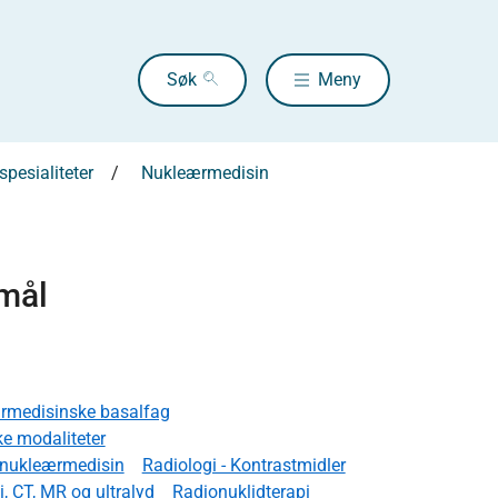
Søk
Meny
pesialiteter
Nukleærmedisin
smål
rmedisinske basalfag
e modaliteter
r nukleærmedisin
Radiologi - Kontrastmidler
, CT, MR og ultralyd
Radionuklidterapi