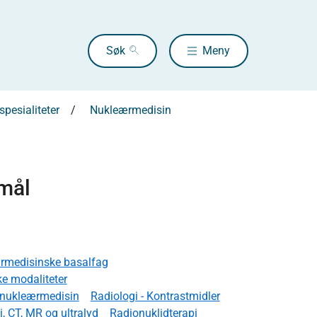
Søk
Meny
pesialiteter
Nukleærmedisin
smål
rmedisinske basalfag
e modaliteter
r nukleærmedisin
Radiologi - Kontrastmidler
, CT, MR og ultralyd
Radionuklidterapi