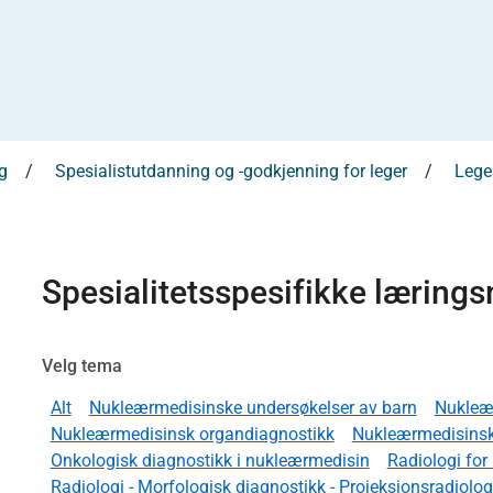
g
Spesialistutdanning og -godkjenning for leger
Leges
Spesialitetsspesifikke læring
Velg tema
Alt
Nukleærmedisinske undersøkelser av barn
Nukleæ
Nukleærmedisinsk organdiagnostikk
Nukleærmedisinsk
Onkologisk diagnostikk i nukleærmedisin
Radiologi fo
Radiologi - Morfologisk diagnostikk - Projeksjonsradiologi