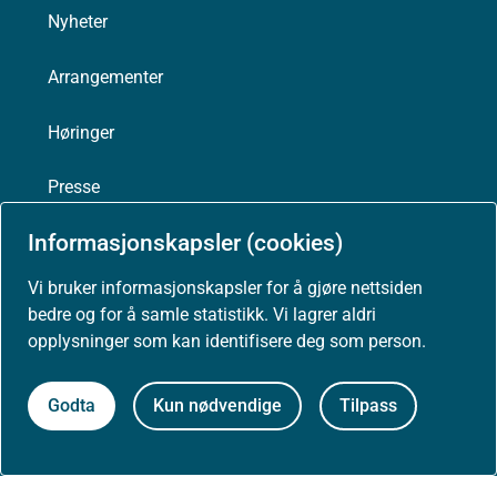
Nyheter
Arrangementer
Høringer
Presse
Informasjonskapsler (cookies)
Vi bruker informasjonskapsler for å gjøre nettsiden
Om nettstedet
bedre og for å samle statistikk. Vi lagrer aldri
opplysninger som kan identifisere deg som person.
Personvernerklæring
Godta
Kun nødvendige
Tilpass
Tilgjengelighetserklæring (uustatus.no)
Besøksstatistikk og informasjonskapsler