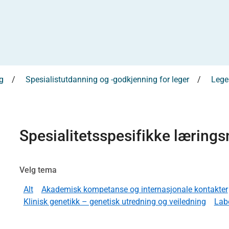
g
Spesialistutdanning og -godkjenning for leger
Leges
Spesialitetsspesifikke læring
Velg tema
Alt
Akademisk kompetanse og internasjonale kontakter
Klinisk genetikk – genetisk utredning og veiledning
Labo