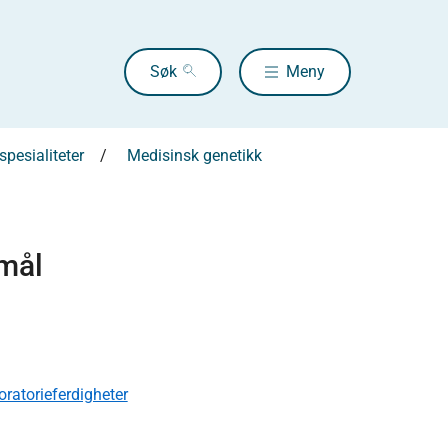
Søk
Meny
pesialiteter
Medisinsk genetikk
smål
ratorieferdigheter