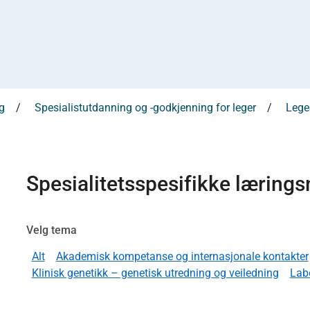
g
Spesialistutdanning og -godkjenning for leger
Leges
Spesialitetsspesifikke læring
Velg tema
Alt
Akademisk kompetanse og internasjonale kontakter
Klinisk genetikk – genetisk utredning og veiledning
Labo