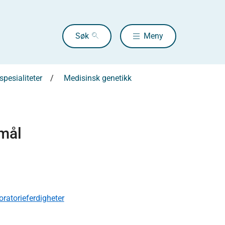
Søk
Meny
pesialiteter
Medisinsk genetikk
smål
ratorieferdigheter