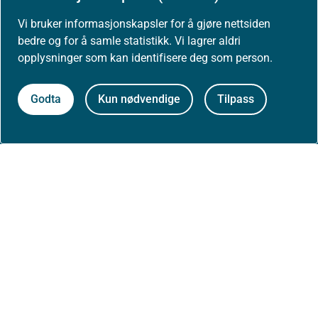
Vi bruker informasjonskapsler for å gjøre nettsiden
Presse
bedre og for å samle statistikk. Vi lagrer aldri
opplysninger som kan identifisere deg som person.
Godta
Kun nødvendige
Tilpass
Om nettstedet
Personvernerklæring
Tilgjengelighetserklæring (uustatus.no)
Besøksstatistikk og informasjonskapsler
Nyhetsvarsel og abonnement
Åpne data (API)