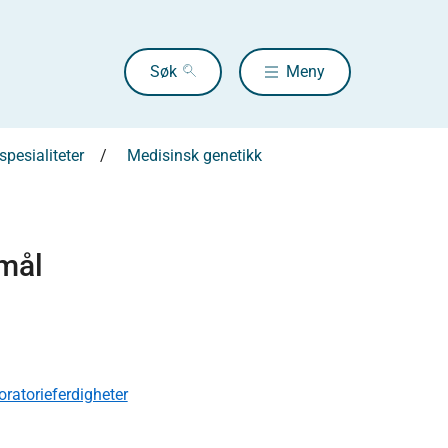
Søk
Meny
pesialiteter
Medisinsk genetikk
smål
ratorieferdigheter