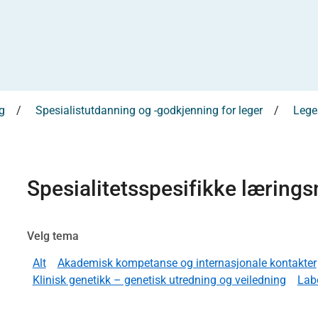
g
Spesialistutdanning og -godkjenning for leger
Leges
Spesialitetsspesifikke læring
Velg tema
Alt
Akademisk kompetanse og internasjonale kontakter
Klinisk genetikk – genetisk utredning og veiledning
Labo