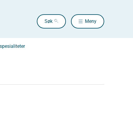
Søk
Meny
pesialiteter