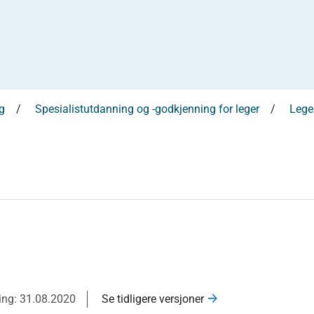
g
Spesialistutdanning og -godkjenning for leger
Leges
ring: 31.08.2020
Se tidligere versjoner