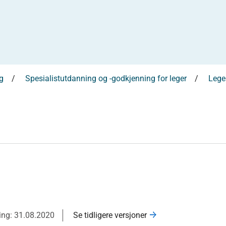
g
Spesialistutdanning og -godkjenning for leger
Leges
ring: 31.08.2020
Se tidligere versjoner