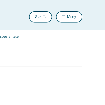
Søk
Meny
pesialiteter