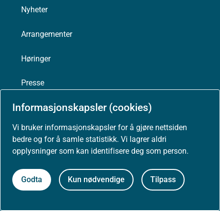
Nyheter
Arrangementer
Høringer
Presse
Informasjonskapsler (cookies)
Vi bruker informasjonskapsler for å gjøre nettsiden
Om nettstedet
bedre og for å samle statistikk. Vi lagrer aldri
opplysninger som kan identifisere deg som person.
Personvernerklæring
Godta
Kun nødvendige
Tilpass
Tilgjengelighetserklæring (uustatus.no)
Besøksstatistikk og informasjonskapsler